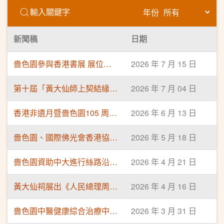
年份
新聞稿
日期
嗇色園參與香港書展 展位化身黃大仙師壇場 解構「大仙文創」大熱設計 票選黃大仙祠代表香氣
2026 年 7 月 15 日
第十屆「黃大仙師上契結緣儀式」圓滿舉行 300名善信與仙師結緣 日後依「仙師十訓」行善
2026 年 7 月 04 日
香港非遺月暨嗇色園105 周年紀慶—「非遺風韻．穿越傳承」正式揭幕 應節設端午非遺體驗 免費公眾活動推廣非遺
2026 年 6 月 13 日
嗇色園、國際佛光會香港協會 首度合辦「慶祝佛誕浴佛」活動 設互動體驗區 黃大仙祠延長開放時間
2026 年 5 月 18 日
嗇色園資助中大進行絲路沿線洞窟研究 助開辦碩士學科及出版圖冊 ​學術研討會今日開幕 一連三日發布成果
2026 年 4 月 21 日
黃大仙祠展出《人民總理周恩來生平業績展》 開幕典禮完滿舉行 公眾免費入場參觀
2026 年 4 月 16 日
嗇色園中醫健康綜合治療中心（黃大仙）新增WhatsApp預約服務
2026 年 3 月 31 日