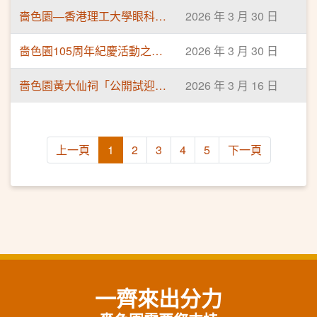
嗇色園—香港理工大學眼科視光學中心（黃大仙教學中心） 合作協議簽署儀式
2026 年 3 月 30 日
嗇色園105周年紀慶活動之系列式專題健康講座「中醫的情志管理及調護」
2026 年 3 月 30 日
嗇色園黃大仙祠「公開試迎戰之夜」 「麟閣」參拜孔子 送贈考生打氣包
2026 年 3 月 16 日
上一頁
1
2
3
4
5
下一頁
一齊來出分力