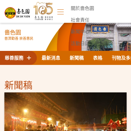
關於嗇色園
社會責任
嗇色園
新聞中心
普濟勸善 崇善惠民
活動日誌
聯絡我們
慈善服務
最新消息
新聞稿
表格
刊物及多
新聞稿