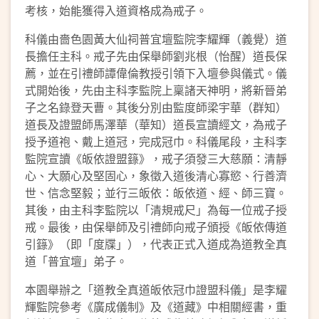
考核，始能獲得入道資格成為戒子。
科儀由嗇色園黃大仙祠普宜壇監院李耀輝（義覺）道
長擔任主科。戒子先由保舉師劉兆根（怡醒）道長保
薦，並在引禮師譚偉倫教授引領下入壇參與儀式。儀
式開始後，先由主科李監院上稟諸天神明，將新晉弟
子之名錄登天曹。其後分別由監度師梁宇華（群知）
道長及證盟師馬澤華（華知）道長宣讀經文，為戒子
授予道袍、戴上道冠，完成冠巾。科儀尾段，主科李
監院宣讀《皈依證盟籙》，戒子須發三大慈願：清靜
心、大願心及堅固心，象徵入道後清心寡慾、行善濟
世、信念堅毅；並行三皈依：皈依道、經、師三寶。
其後，由主科李監院以「清規戒尺」為每一位戒子授
戒。最後，由保舉師及引禮師向戒子頒授《皈依傳道
引籙》（即「度牒」），代表正式入道成為道教全真
道「普宜壇」弟子。
本園舉辦之「道教全真道皈依冠巾證盟科儀」是李耀
輝監院參考《廣成儀制》及《道藏》中相關經書，重