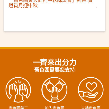
燈賞月迎中秋
一齊來出分力
嗇色園需要您支持
嗇色園義工
加入嗇色園
支持嗇色園