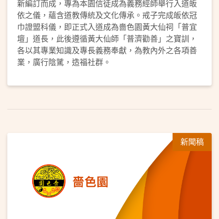
新編訂而成，專為本園信徒成為義務經師舉行入道皈
依之儀，蘊含道教傳統及文化傳承。戒子完成皈依冠
巾證盟科儀，即正式入道成為嗇色園黃大仙祠「普宜
壇」道長，此後遵循黃大仙師「普濟勸善」之寶訓，
各以其專業知識及專長義務奉獻，為教內外之各項善
業，廣行陰騭，造福社群。
新聞稿