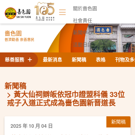
關於嗇色園
社會責任
嗇色園
新聞中心
普濟勸善 崇善惠民
活動日誌
聯絡我們
慈善服務
最新消息
新聞稿
表格
刊物及多
新聞稿
黃大仙祠辧皈依冠巾證盟科儀 33位
戒子入道正式成為嗇色園新晋道長
新聞稿
2025 年 10 月 04 日