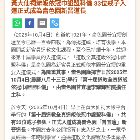
黃大仙祠辧皈依冠巾證盟科儀 33位戒子入
道正式成為嗇色園新晋道長
（2025年10月4日）創辦於1921年，嗇色園普宜壇創
壇至今已歷一百零四載。為傳揚道統、培育後學，本
園開設新會員道教文化課程，至今已持續十年，並迎
來第十屆學員的入道儀式。「道教全真道皈依冠巾證
盟科儀」是嗇色園為新會員正式皈依本園普宜壇的重
要入道儀式。
為隆重其事，嗇色園謹擇吉日於
2025
年
10
月
4
日
(
農曆八月十三日
)
舉行「第十屆道教全真道皈
依冠巾證盟科儀」，由嗇色園普宜壇李耀輝監院擔任
主科。
於今天（2025年10月4日）早上在黃大仙祠大殿平台
舉行的
「第十屆道教全真道皈依冠巾證盟科儀」，共
有
33
位戒子參與，正式入道成為嗇色園「普宜壇」新
晉道長。
本園於去年公開招募有志入道之士，一眾學
員經過一年時間學習，通過道教文化課程及多重嚴格