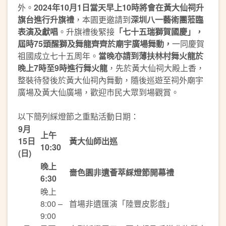
外。
2024年10月1日當天早上10時將會在黃大仙祠升
旗台進行升旗禮
，本園更邀請到
深圳八一藝術團蒞臨
表演及獻唱
。升旗禮後緊接
「七十五瑞獅賀國慶」，
屆時75頭醒獅及舞龍齊齊於廟宇廣場舞動，
一同慶賀
祖國成立七十五周年。
當晚亦請到薄扶林村舞火龍於
晚上7時至9時進行舞火龍
，先於黃大仙祠大殿上香，
整裝待發後於黃大仙祠內舞動，隨後巡遊至祠外廟宇
廣場及黃大仙廣場，歡迎市民大眾到場觀賞。
以下簡列綵燈節之重點活動日期：
9月
上午
15日
黃大仙師出巡
10:30
(日)
晚上
嗇色園非遺薈萃綵燈節開幕禮
6:30
晚上
8:00 –
首場非遺匯演「陸豐皮影戲」
9:00