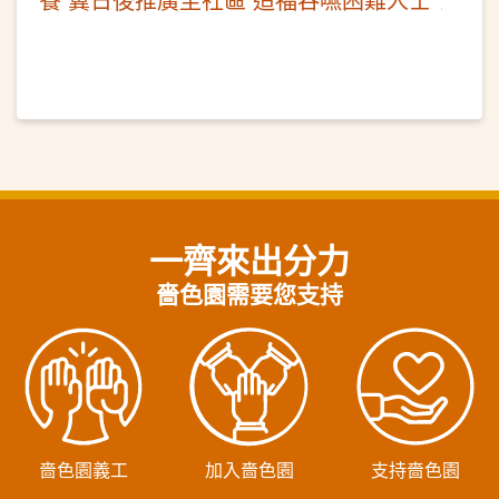
一齊來出分力
嗇色園需要您支持
嗇色園義工
加入嗇色園
支持嗇色園