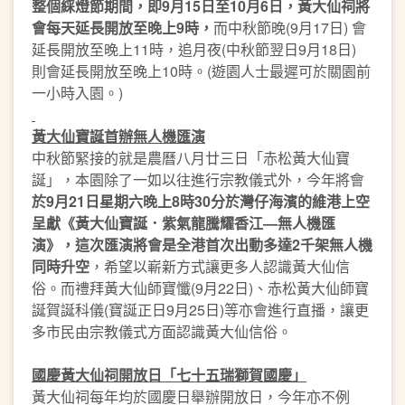
整個綵燈節期間，即9月15日至10月6日，黃大仙祠將
會每天延長開放至晚上9時，
而中秋節晚(9月17日) 會
延長開放至晚上11時，追月夜(中秋節翌日9月18日)
則會延長開放至晚上10時。(遊園人士最遲可於關園前
一小時入園。)
黃大仙寶誕首辦無人機匯演
中秋節緊接的就是農曆八月廿三日「赤松黃大仙寶
誕」，本園除了一如以往進行宗教儀式外，今年將會
於9月21日星期六晚上8時30分於灣仔海濱的維港上空
呈獻《黃大仙寶誕．紫氣龍騰耀香江—無人機匯
演》，這次匯演將會是全港首次出動多達2千架無人機
同時升空
，希望以嶄新方式讓更多人認識黃大仙信
俗。而禮拜黃大仙師寶懺(9月22日)、赤松黃大仙師寶
誕賀誕科儀(寶誕正日9月25日)等亦會進行直播，讓更
多市民由宗教儀式方面認識黃大仙信俗。
國慶黃大仙祠開放日「七十五瑞獅賀國慶」
黃大仙祠每年均於國慶日舉辦開放日，今年亦不例