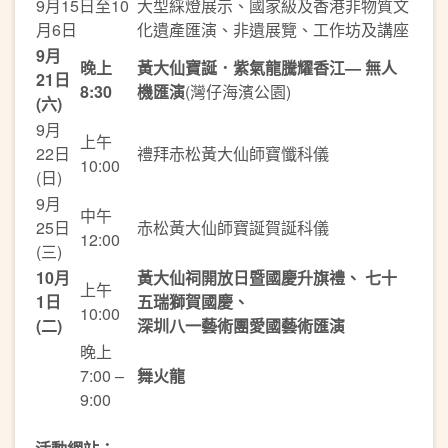
9月15日至10
大型綵燈展示、國家級及香港非物質文
月6日
化遺產匯演、非遺展覽、工作坊及講座
9月
晚上
黃大仙寶誕．紫氣龍騰耀香江— 無人
21日
8:30
機匯演
(灣仔海濱公園)
(六)
9月
上午
22日
禮拜赤松黃大仙師寶懺科儀
10:00
(日)
9月
中午
25日
赤松黃大仙師寶誕賀誕科儀
12:00
(三)
10月
黃大仙祠開放日暨國慶升旗禮、 七十
上午
1日
五瑞獅賀國慶、
10:00
(二)
深圳八一藝術團愛國藝術匯演
晚上
7:00 –
舞火龍
9:00