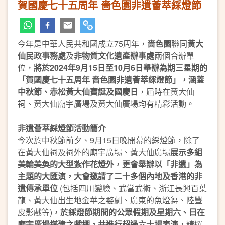
賀國慶七十五周年 嗇色園非遺薈萃綵燈節
今年是中華人民共和國成立75周年，
嗇色園
聯同
黃大
仙民政事務處
及
非物質文化遺產辦事處
兩個合辦單
位，
將於2024年9月15日至10月6日舉辦為期三星期的
「賀國慶七十五周年 嗇色園非遺薈萃綵燈節」，涵蓋
中秋節、赤松黃大仙寶誕及國慶日
，屆時在黃大仙
祠、黃大仙廟宇廣場及黃大仙廣場均有精彩活動。
非遺薈萃綵燈節活動簡介
今次於中秋節前夕、9月15日晚開幕的綵燈節，除了
在黃大仙祠及祠外的廟宇廣場、黃大仙廣場
展示多組
美輪美奐的大型紮作花燈外，更會舉辦以「非遺」為
主題的大匯演，大會邀請了二十多個內地及香港的非
遺傳承單位
(包括四川變臉、武當武術、浙江長興百葉
龍、黃大仙出生地金華之婺劇、廣東的魚燈舞、陸豐
皮影戲等)
，於綵燈節期間的公眾假期及星期六、日在
廟宇廣場搭建之戲棚，共進行超過六十場表演
，精選