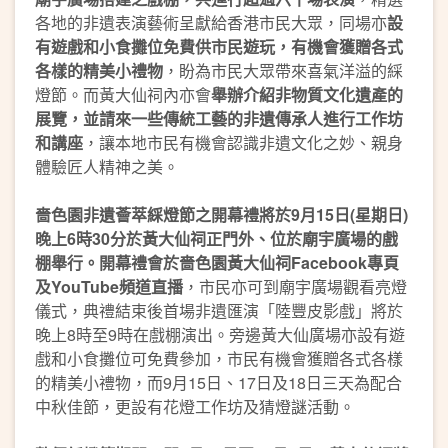
各地的非遺表演藝術呈獻給香港市民大眾，同場亦
設
有遊戲和小食攤位免費供市民遊玩，有機會獲贈各式
各樣的精美小禮物
，盼為市民大眾帶來喜氣洋溢的綵
燈節。而黃大仙祠內亦會
舉辦介紹非物質文化遺產的
展覽，並請來一些傳統工藝的非遺傳承人進行工作坊
和講座
，讓本地市民有機會認識非遺文化之妙、親身
體驗匠人精神之美。
嗇色園非遺薈萃綵燈節之開幕禮將於9月15日(星期日)
晚上6時30分於黃大仙祠正門外、位於廟宇廣場的戲
棚舉行。開幕禮會於嗇色園黃大仙祠Facebook專頁
及YouTube頻道直播
，市民亦可到廟宇廣場觀看亮燈
儀式，典禮結束後首場非遺匯演「陸豐皮影戲」將於
晚上8時至9時在戲棚演出。旁邊黃大仙廣場亦設有遊
戲和小食攤位可免費參加，市民有機會獲贈各式各樣
的精美小禮物，而9月15日、17日及18日三天為配合
中秋佳節，更設有花燈工作坊及猜燈謎活動。