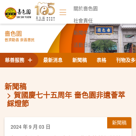
關於嗇色園
社會責任
嗇色園
新聞中心
普濟勸善 崇善惠民
活動日誌
聯絡我們
慈善服務
最新消息
新聞稿
表格
刊物及多
新聞稿
賀國慶七十五周年 嗇色園非遺薈萃
綵燈節
新聞稿
2024 年 9 月 03 日