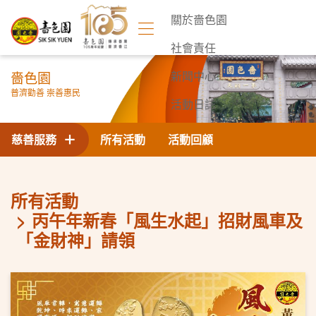
關於嗇色園
社會責任
嗇色園
新聞中心
普濟勸善 崇善惠民
活動日誌
聯絡我們
慈善服務
所有活動
活動回顧
所有活動
丙午年新春「風生水起」招財風車及
「金財神」請領