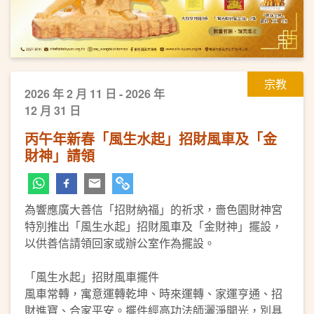
宗教
2026 年 2 月 11 日 - 2026 年
12 月 31 日
丙午年新春「風生水起」招財風車及「金
財神」請領
為響應廣大善信「招財納福」的祈求，嗇色園財神宮
特別推出「風生水起」招財風車及「金財神」擺設，
以供善信請領回家或辦公室作為擺設。
「風生水起」招財風車擺件
風車常轉，寓意運轉乾坤、時來運轉、家運亨通、招
財進寶、合家平安。擺件經高功法師灑淨開光，別具