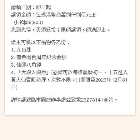
請領日期：即日起
請領金額：每盞港幣叄萬捌仟捌佰元正
（HK$38,800）
先到先得，毋須競投；限額請領，額滿即止。
燈主可獲以下福物各乙份︰
1. 九色珠
2. 嗇色園百周年紀念金鈔
3. 仙師八角錢
4. 「大殿入殿證」(憑證可於每逢農曆初一、十五進入
黃大仙寶殿參拜，次數不限。) (期限至2023年12月31
日)
詳情請親臨本園總辦事處或致電23278141查詢。