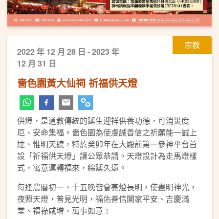
宗教
2022 年 12 月 28 日 - 2023 年
12 月 31 日
嗇色園黃大仙祠 祈福供天燈
供燈，是道教傳統的延生迎祥供養功德，可消災度
厄、安命集福。嗇色園為使虔誠善信之祈願能一誠上
達、惟明天聽，特於癸卯年在大殿前第一參神平台首
設「祈福供天燈」讓公眾恭請。天燈設計為走馬燈樣
式，寓意運轉福來，綿延久遠。
每逢農曆初一、十五晚皆會亮燈長明，使晝明神光，
夜照天燈，普見光明，福佑善信闔家平安、吉慶滿
堂、福祿咸增、萬事如意﹗