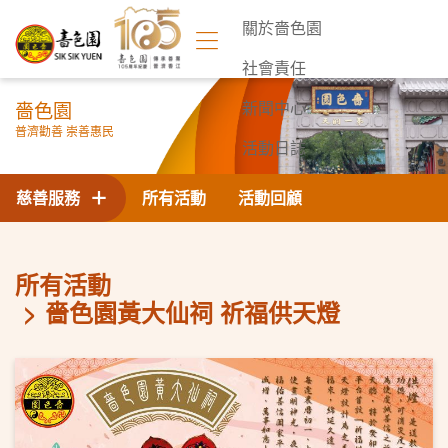
關於嗇色園
社會責任
嗇色園
新聞中心
普濟勸善 崇善惠民
活動日誌
聯絡我們
慈善服務
所有活動
活動回顧
所有活動
嗇色園黃大仙祠 祈福供天燈