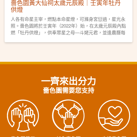
嗇色園黃大仙祠太歲元辰殿｜壬寅年牡丹
供燈
人各有命星主宰，燃點本命星燈，可滌身宮愆過，星光永
照。嗇色園將於壬寅年（2022年）始，在太歲元辰殿內點
燃「牡丹供燈」，供奉眾星之母—斗姥元君，並逢農曆每
月初一、十五日燃燈誦經。各善信可供奉牡丹供燈，點亮
自身「本命星燈」，祈求平安順遂、元辰護佑、星光主
照、福德無量。
一齊來出分力
嗇色園需要您支持