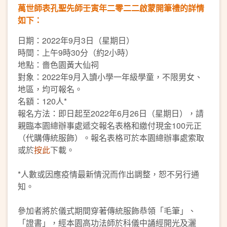
萬世師表孔聖先師
壬寅年二零二二啟蒙開筆禮的詳情
如下：
日期：2022年9月3日（星期日）
時間：上午9時30分（約2小時）
地點：嗇色園黃大仙祠
對象：2022年9月入讀小學一年級學童，不限男女、
地區，均可報名。
名額：120人*
報名方法：即日起至2022年6月26日（星期日），請
親臨本園總辦事處遞交報名表格和繳付現金100元正
（代購傳統服飾）。報名表格可於本園總辦事處索取
或於
按此
下載。
*人數或因應疫情最新情況而作出調整，恕不另行通
知。
參加者將於儀式期間穿著傳統服飾恭領「毛筆」、
「證書」，經本園高功法師於科儀中誦經開光及灑