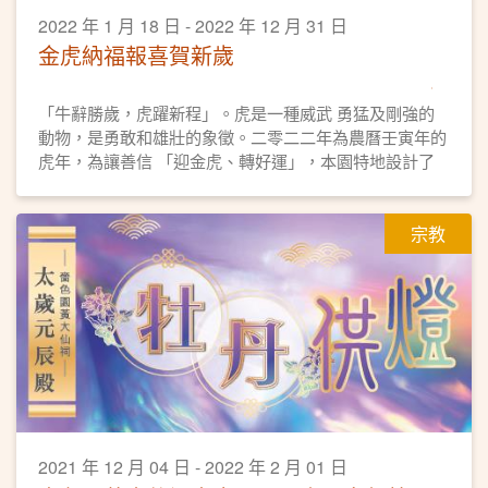
2022 年 1 月 18 日 - 2022 年 12 月 31 日
金虎納福報喜賀新歲
「牛辭勝歲，虎躍新程」。虎是一種威武 勇猛及剛強的
動物，是勇敢和雄壯的象徵。二零二二年為農曆壬寅年的
虎年，為讓善信 「迎金虎、轉好運」，本園特地設計了
一座 精美的「金虎納福報喜」擺設，以供眾善信 認領，
迎春接福好運來。 「金虎納福報喜」擺設，經高功法師
宗教
誦經、 灑淨， 歡迎善信將「金虎」迎回家中， 為新一年
虎年帶來健康幸福，如意吉祥。
2021 年 12 月 04 日 - 2022 年 2 月 01 日