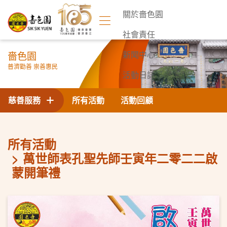
關於嗇色園
社會責任
嗇色園
新聞中心
普濟勸善 崇善惠民
活動日誌
聯絡我們
慈善服務
所有活動
活動回顧
所有活動
萬世師表孔聖先師壬寅年二零二二啟
蒙開筆禮