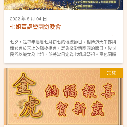
2022 年 8 月 04 日
七姐寶誕暨園遊晚會
七夕，是每年農曆七月初七的傳統節日。相傳這天牛郎與
織女會於天上的鵲橋相會，是象徵愛情團圓的節日。後世
民俗以織女為七姐，並將當日定為七姐誕祭祀。嗇色園將
於8月4日首辦「七姐寶誕暨園遊晚會」予公眾參與，共慶
佳節。
宗教