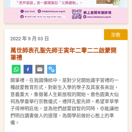
宗教
2022 年 9 月 03 日
萬世師表孔聖先師壬寅年二零二二啟蒙開
筆禮
開筆禮，在我國傳統中，是對少兒開始識字習禮的一
種啟蒙教育形式，對新生入學的學子及其家長來說，
意義重大，象徵著人生新旅程的開始。嗇色園黃大仙
祠為學童舉行宗教儀式，禮拜孔聖先師，希望莘莘學
子得神明庇佑，並為他們啟蒙啟智的同時，亦能讓他
們明白讀書做人的道理，為開學前做好心態上的準
備。