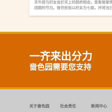
天牛郎与织女会於天上的鹊桥相会，是象徵爱
团圆的节日。後世民俗以织女为七姐，并将当
定为七姐诞祭祀。啬色园将於8月4日首办「七
宝诞暨园游晚会」予公众参与，共庆佳节。
一齐来出分力
啬色园需要您支持
关于啬色园
社会责任
新闻中心