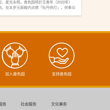
过，星光永照。啬色园将於壬寅年（2022年）
始，在太岁元辰殿内点燃「牡丹供灯」，供奉众
星之母—斗姥元君，并逢农历每月初一、十五日
燃灯诵经。各善信可供奉牡丹供灯，点亮自身
「本命星灯」，祈求平安顺遂、元辰护佑、星光
主照、福德无量。
加入啬色园
支持啬色园
服务
社会服务
文化事务