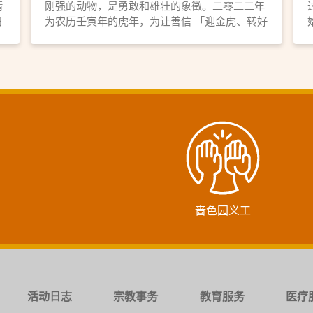
情
刚强的动物，是勇敢和雄壮的象徵。二零二二年
日
为农历壬寅年的虎年，为让善信 「迎金虎、转好
姐
运」，本园特地设计了一座 精美的「金虎纳福报
喜」摆设，以供众善信 认领，迎春接福好运来。
「金虎纳福报喜」摆设，经高功法师诵经、 洒
净， 欢迎善信将「金虎」迎回家中， 为新一年
虎年带来健康幸福，如意吉祥。
啬色园义工
活动日志
宗教事务
教育服务
医疗