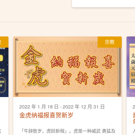
教
宗教
2022 年 1 月 18 日 - 2022 年 12 月 31 日
金虎纳福报喜贺新岁
这
「牛辞胜岁，虎跃新程」。虎是一种威武 勇猛及