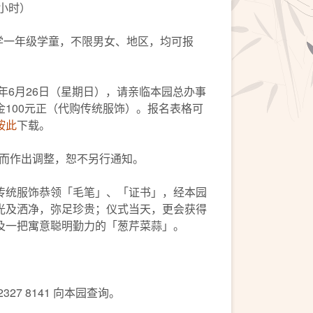
2小时）
小学一年级学童，不限男女、地区，均可报
2年6月26日（星期日），请亲临本园总办事
100元正（代购传统服饰）。报名表格可
按此
下载。
况而作出调整，恕不另行通知。
传统服饰恭领「毛笔」、「证书」，经本园
光及洒净，弥足珍贵；仪式当天，更会获得
及一把寓意聪明勤力的「葱芹菜蒜」。
27 8141 向本园查询。