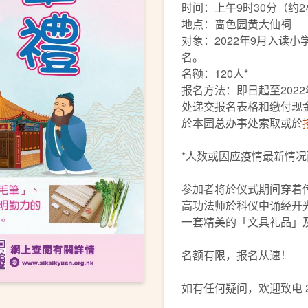
时间：上午9时30分（约
地点：啬色园黄大仙祠
对象：2022年9月入读
名。
名额：120人*
报名方法：即日起至202
处递交报名表格和缴付现金
於本园总办事处索取或於
*人数或因应疫情最新情
参加者将於仪式期间穿着
高功法师於科仪中诵经开
一套精美的「文具礼品」
名额有限，报名从速！
如有任何疑问，欢迎致电 23