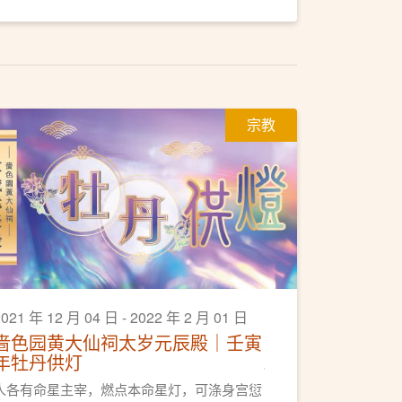
宗教
2021 年 12 月 04 日 - 2022 年 2 月 01 日
啬色园黄大仙祠太岁元辰殿｜壬寅
年牡丹供灯
人各有命星主宰，燃点本命星灯，可涤身宫愆