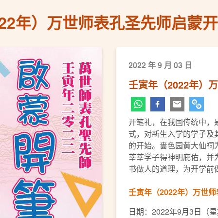
022年）万世师表孔圣先师启蒙
2022 年 9 月 03 日
壬寅年（2022年
开笔礼，在我国传统中，
式，对新生入学的学子及
的开始。啬色园黄大仙祠
莘莘学子得神明庇佑，并
书做人的道理，为开学前
壬寅年（2022年）万世
日期：2022年9月3日（