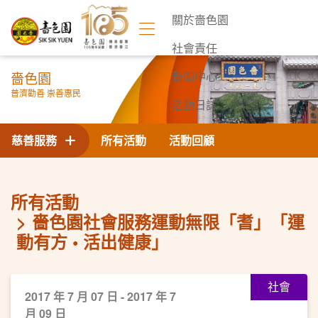
關於嗇色園
社會責任
嗇色園
新聞中心
普濟勸善 崇善惠民
活動日誌
聯絡我們
慈善服務
所有活動
活動回顧
所有活動
嗇色園社會服務運動無限「耆」「運
動有方 • 活出健康」
社會
2017 年 7 月 07 日 - 2017 年 7
月 09 日