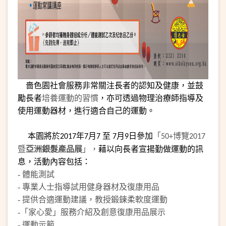
嗇色園社會服務非常關注長者的認知及健康，並鼓
勵長者
培養運動的習慣
，亦可透過物理治療師指導及
使用運動器材，進行適合自己的運動。
本園將於
年
月
至
月
日參加
「
博覽
2017
7
7
7
9
50+
2017
暨
亞洲銀髮產品
展
」，
藉以向長者宣揚勤做運動的訊
息，活動內容包括：
- 體能測試
- 專業人士指導試用健身器材及復康用品
- 提供合適運動建議，教授鍛鍊柔軟度運動
-
「家心愛」服務介紹及創意復康用品展示
-
運動示範