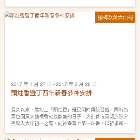
堂介紹、求籤正統步驟、參拜月老手訣，以及道教文化等
等，內容精彩又豐富。黃大仙祠乃香港歷史悠久的廟宇，
機構及黃大仙祠
不論是新手或資深導遊從業員，萬勿錯過這場難得的深度
文化導賞課程呢！
2017 年 1 月 27 日 - 2017 年 2 月 28 日
頭炷香暨丁酉年新春參神安排
長久以來，歲初上「頭炷香」是民間的傳統習俗，同時為
嗇色園黃大仙祠香火最鼎盛的日子，大批善信冀望於除夕
夜踏入大年初一之際，向神靈奉上第一炷香，以祈求新一
年事事順利。