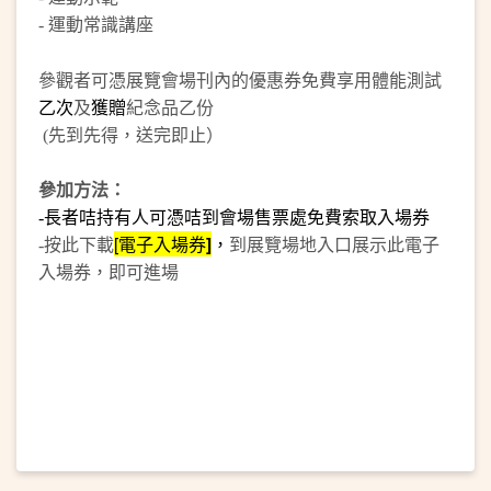
-
運動常識講座
參觀者可憑展覽會場刊內的優惠券免費享用體能測試
乙次
及
獲贈
紀念品乙份
(先到先得，送完即止）
參加方法：
-長者咭持有人可憑咭到會場售票處免費索取入場券
按此下載
[
電子
入場券
]
，
到展覽場地入口展示此電子
-
入場券，即可進場