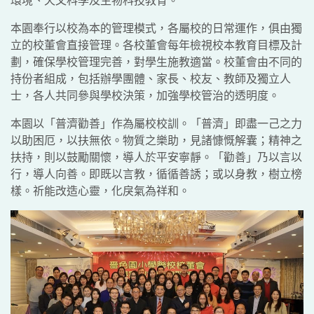
本園奉行以校為本的管理模式，各屬校的日常運作，俱由獨
立的校董會直接管理。各校董會每年檢視校本教育目標及計
劃，確保學校管理完善，對學生施教適當。校董會由不同的
持份者組成，包括辦學團體、家長、校友、教師及獨立人
士，各人共同參與學校決策，加強學校管治的透明度。
本園以「普濟勸善」作為屬校校訓。「普濟」即盡一己之力
以助困厄，以扶無依。物質之樂助，見諸慷慨解囊；精神之
扶持，則以鼓勵關懷，導人於平安寧靜。「勸善」乃以言以
行，導人向善。即既以言教，循循善誘；或以身教，樹立榜
樣。祈能改造心靈，化戾氣為祥和。