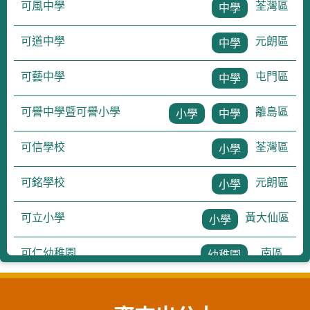
可風中學
荃灣區
中學
可道中學
元朗區
中學
可藝中學
屯門區
中學
可譽中學暨可譽小學
離島區
小學
中學
可信學校
荃灣區
小學
可銘學校
元朗區
小學
可立小學
黃大仙區
小學
可仁幼稚園
南區
幼稚園
可德幼稚園及可德幼兒中心
黃大仙區
幼稚園