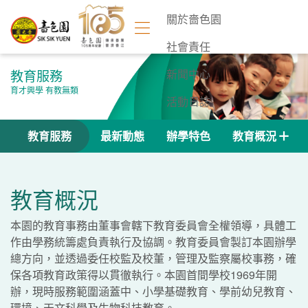
關於嗇色園
社會責任
教育服務
新聞中心
育才興學 有教無類
活動日誌
聯絡我們
教育服務
最新動態
辦學特色
教育概況
教育概況
本園的教育事務由董事會轄下教育委員會全權領導，具體工
作由學務統籌處負責執行及協調。教育委員會製訂本園辦學
總方向，並透過委任校監及校董，管理及監察屬校事務，確
保各項教育政策得以貫徹執行。本園首間學校1969年開
辦，現時服務範圍涵蓋中、小學基礎教育、學前幼兒教育、
環境、天文科學及生物科技教育。