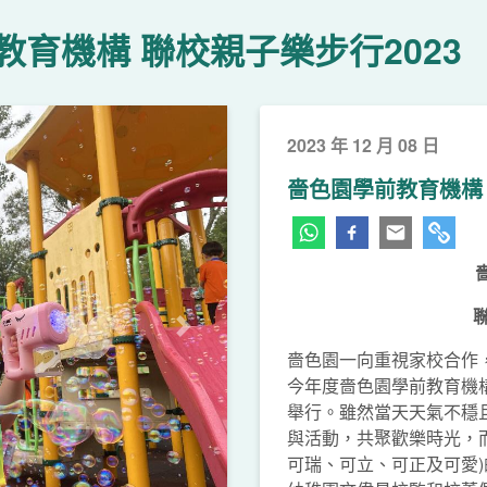
教育機構 聯校親子樂步行2023
2023 年 12 月 08 日
嗇色園學前教育機構 
下一頁
嗇色園一向重視家校合作
今年度嗇色園學前教育機構
舉行。雖然當天天氣不穩
與活動，共聚歡樂時光，
可瑞、可立、可正及可愛