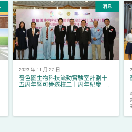
息
消息
2023 年 11 月 27 日
嗇色園生物科技流動實驗室計劃十
五周年暨可譽遷校二十周年紀慶