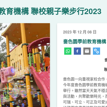
教育機構 聯校親子樂步行2023
2023 年 12 月 08 日
嗇色園學前教育機構 
下一頁
嗇色園一向重視家校合作
今年度嗇色園學前教育機構
舉行。雖然當天天氣不穩
與活動，共聚歡樂時光，
可瑞、可立、可正及可愛