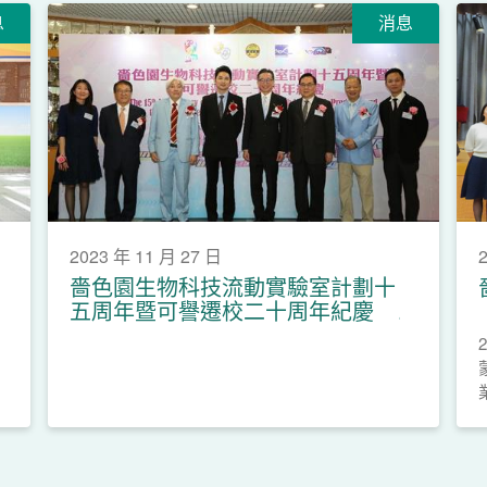
息
消息
2023 年 11 月 27 日
嗇色園生物科技流動實驗室計劃十
五周年暨可譽遷校二十周年紀慶