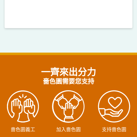
一齊來出分力
嗇色園需要您支持
嗇色園義工
加入嗇色園
支持嗇色園