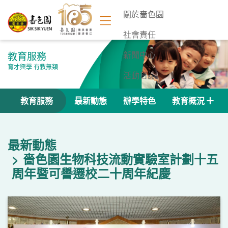
關於嗇色園
社會責任
教育服務
新聞中心
育才興學 有教無類
活動日誌
聯絡我們
教育服務
最新動態
辦學特色
教育概況
最新動態
嗇色園生物科技流動實驗室計劃十五
周年暨可譽遷校二十周年紀慶