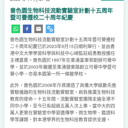
嗇色園生物科技流動實驗室計劃十五周年
暨可譽遷校二十周年紀慶
嗇色園生物科技流動實驗室計劃十五周年暨可譽遷校
二十周年紀慶已於2023年9月15日順利舉行，並由香
港中文大學學習科學與科技中心總監莊紹勇教授擔任
主禮嘉賓。嗇色園於1997年在東涌富東邨創辦可譽中
學，並於2003年搬遷至東涌健東路創立可譽中學暨可
譽小學，亦是本園第一所一條龍學校。
此外，嗇色園於2008年斥資建造了具備大學級數先進
實驗儀器的生物科技流動實驗室，肩負推廣生物科技
教育的使命。十五年間，流動實驗室團隊走遍全港不
同中小學，至今已有超過五萬人次上車，當中大約四
萬人更曾在實驗室中學習遺傳學、微生物學、鑑證科
學等課題，對本港學界的生物科技教育提供支援。