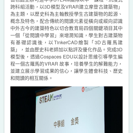
跨科組活動，以3D模型及VRAR建立摩登古建築物」
為主題，以歷史科為主軸教授學生古建築物的起源、
概念及特色，配合傳統的閱讀元素從橫向或縱向認識
中外古今的建築特色以切合教育局四個關鍵項目其中
一個「從閱讀中學習」來增潤知識，學生對古建築物
有基礎認識後，以TinkerCAD繪製「3D古羅馬建
築」，並由歷史科老師加以點評及優化作品。完成3D
模型後，透過Cospaces EDU以設計思維引導學生編
程一個古羅馬的VRAR 故事，培養學生的解難能力，
並建立展示學習成果的信心，讓學生體會科技、歷史
和閱讀的相互關係。