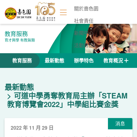
關於嗇色園
社會責任
教育服務
新聞中心
育才興學 有教無類
活動日誌
聯絡我們
教育服務
最新動態
辦學特色
教育概況
最新動態
可道中學勇奪教育局主辦「STEAM
教育博覽會2022」中學組比賽金獎
消息
2022 年 11 月 29 日