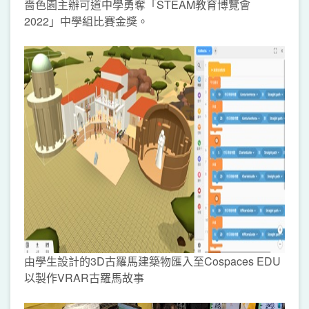
嗇色園主辦可道中學勇奪「STEAM教育博覽會
2022」中學組比賽金獎。
由學生設計的3D古羅馬建築物匯入至Cospaces EDU
以製作VRAR古羅馬故事