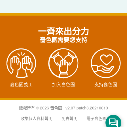
一齊來出分力
嗇色園需要您支持
嗇色園義工
加入嗇色園
支持嗇色園
版權所有 © 2026 嗇色園 v2.07.patch3.20210610
收集個人資料聲明
免責聲明
電子嗇色園