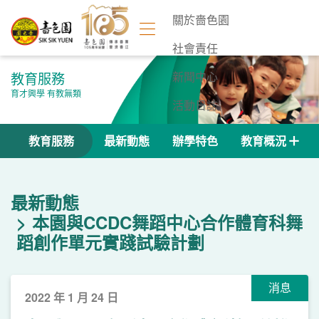
關於嗇色園
社會責任
教育服務
新聞中心
育才興學 有教無類
活動日誌
聯絡我們
教育服務
最新動態
辦學特色
教育概況
最新動態
本園與CCDC舞蹈中心合作體育科舞
蹈創作單元實踐試驗計劃
消息
2022 年 1 月 24 日