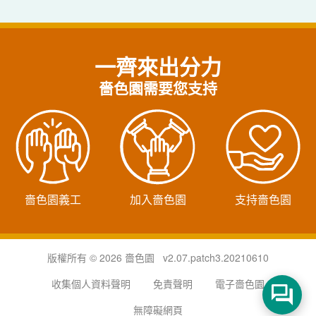
一齊來出分力
嗇色園需要您支持
嗇色園義工
加入嗇色園
支持嗇色園
版權所有 © 2026 嗇色園 v2.07.patch3.20210610
收集個人資料聲明
免責聲明
電子嗇色園
無障礙網頁