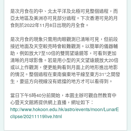
是次月食在的中、北太平洋及北極可見整個過程，而
亞太地區及美洲亦可見部分過程。下次香港可見的月
食則於2022年11月8日出現的月全食。
是次月食的現象只需用肉眼觀測已清晰可見，但前段
接近地面及天空較亮時會較難觀測。以簡單的儀器輔
助，例如放大7至10倍的雙筒望遠鏡等，可看到更加
清晰的月球影像。若是用小型的天文望遠鏡放大20倍
或以上作觀測，便更能夠看到月面上的地形進出地影
的情況。整個過程在東南偏東地平線至東方31°之間發
生，要這方向視線沒有遮擋的地方才可以看得到。
當日下午5時40分前開始，本園主辦可觀自然教育中
心暨天文館將提供網上直播，網址如下：
http://www.hokoon.edu.hk/astro/events/moon/LunarE
clipse/20211119live.html