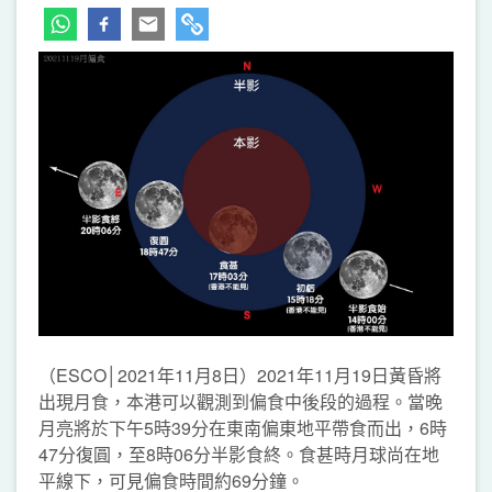
（ESCO│2021年11月8日）2021年11月19日黃昏將
出現月食，本港可以觀測到偏食中後段的過程。當晚
月亮將於下午5時39分在東南偏東地平帶食而出，6時
47分復圓，至8時06分半影食終。食甚時月球尚在地
平線下，可見偏食時間約69分鐘。