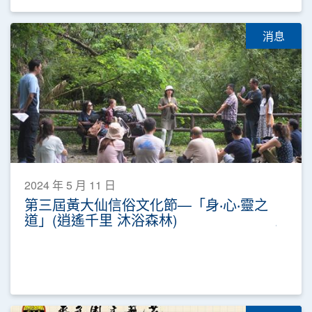
消息
2024 年 5 月 11 日
第三屆黃大仙信俗文化節—「身‧心‧靈之
道」(逍遙千里 沐浴森林)