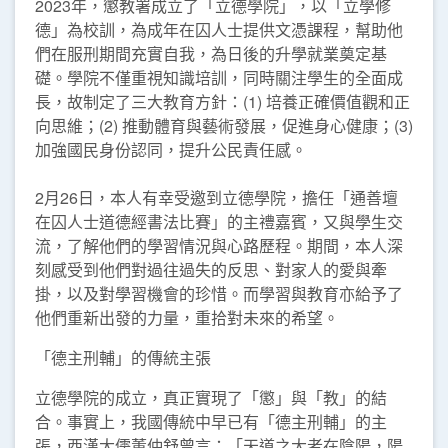
2023年，懲教署成立了「立德學院」，以「立學修
德」為校訓，為成年在囚人士提供文憑課程，幫助他
們在服刑期間充實自我，為日後的升學就業奠定基
礎。學院不僅重視知識培訓，同時關注學生的全面成
長，故制定了三大教育方針：(1) 培養正確價值觀和正
向思維；(2) 推動體育與藝術發展，促進身心健康；(3)
加強國民身份認同，提升公民責任感。
2月26日，本人有幸受邀到立德學院，擔任「通善壇
在囚人士道德經書法比賽」的主禮嘉賓，又與學生交
流，了解他們的學習情況與心路歷程。期間，本人深
刻感受到他們對過往過失的反思、對家人的愛與牽
掛，以及對學習機會的珍惜。而學習與教育亦給予了
他們重新出發的力量，重拾對未來的希望。
「德主刑輔」的傳統主張
立德學院的成立，真正實現了「懲」與「教」的結
合。事實上，我國傳統中早已有「德主刑輔」的主
張，西漢大儒董仲舒曾言：「天道之大者在陰陽，陽