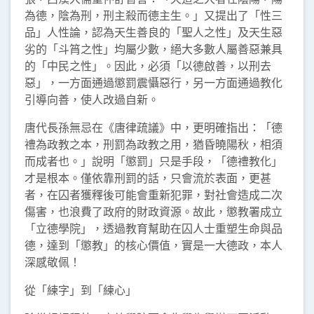
為德，陰為刑，刑主殺而德主生。」又提出了「性三
品」人性論，認為天生善良的「聖人之性」及天生惡
劣的「斗筲之性」均屬少數，絕大多數人屬善惡兼具
的「中民之性」。因此，必須「以德啟善，以刑去
惡」，一方面通過懲罰震懾惡行，另一方面通過教化
引導向善，使人改過自新。
唐代長孫無忌在《唐律疏議》中，更明確指出：「德
禮為政教之本，刑罰為政教之用，猶昏曉陽秋，相須
而成者也。」說明「懲罰」只是手段，「德禮教化」
才是根本。僅依靠刑罰的話，只會流於表面，更甚
者，在囚者獲釋後可能會重新犯罪，對社會造成二次
傷害，也浪費了政府的財政資源。故此，懲教署成立
「立德學院」，透過教育幫助在囚人士重塑生命與品
德，達到「懲教」的核心價值，實是一大德政，本人
深感敬佩！
從「練字」到「練心」