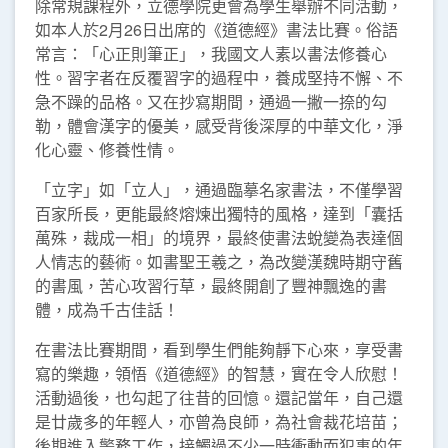
除常規課程外，立德學院更會為學生舉辦不同活動，
如本人於2月26日出席的《道德經》書法比賽。俗語
常言：「心正則筆正」，我國文人素以書法修養心
性。習字者在反覆習字的過程中，養成堅持不懈、不
急不躁的品格。又在抄寫期間，通過一撇一捺的勾
勒，體會漢字的優美，感受背後深厚的中華文化，淨
化心靈、修養性情。
「立字」如「立人」，通過臨摹名家書法，不僅學習
百家所長，更能最終熔煉出獨特的風格，達到「囊括
萬殊，裁成一相」的境界，最終使書法蛻變為表達個
人情志的藝術。如書聖王羲之，為改變漢魏時期守舊
的書風，苦心攻習行草，最終開創了豐神飄逸的書
體，成為千古佳話！
在書法比賽期間，看到學生們能夠靜下心來，享受書
寫的樂趣，領悟《道德經》的智慧，實在令人欣慰！
活動過後，也勾起了往昔的回憶。還記當年，自己還
是廿歲多的年輕人，亦曾為良師，為社會裁花培苗；
後期進入警務工作，接觸過不少一時衝動而犯事的年