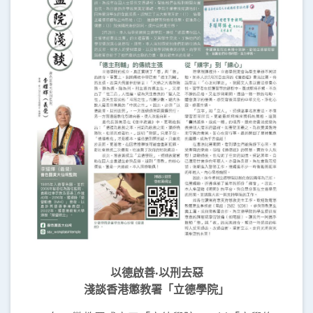
以德啟善‧以刑去惡
淺談香港懲教署「立德學院」