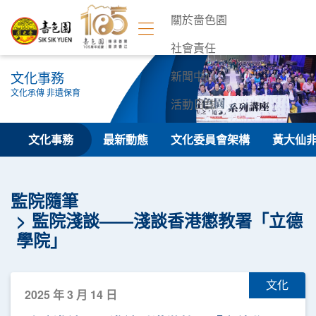
關於嗇色園
社會責任
文化事務
新聞中心
文化承傳 非遺保育
活動日誌
聯絡我們
文化事務
最新動態
文化委員會架構
黃大仙
監院隨筆
監院淺談——淺談香港懲教署「立德
學院」
文化
2025 年 3 月 14 日