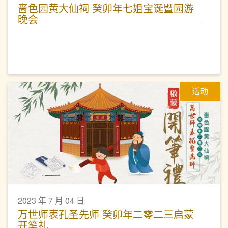
啬色园黄大仙祠 癸卯年七姐宝诞暨园游
晚会
活动
2023 年 7 月 04 日
万世师表孔圣先师 癸卯年二零二三启蒙
开笔礼