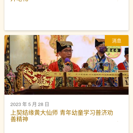
消息
2023 年 5 月 28 日
上契结缘黄大仙师 青年幼童学习普济劝
善精神