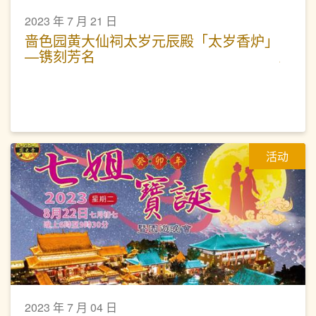
2023 年 7 月 21 日
啬色园黄大仙祠太岁元辰殿「太岁香炉」
—镌刻芳名
活动
2023 年 7 月 04 日