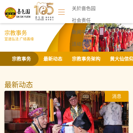
关於啬色园
社会责任
宗教事务
新闻中心
宣道弘法 广结善缘
活动日志
联络我们
宗教事务
最新动态
宗教事务架构
黄大仙信
最新动态
消息