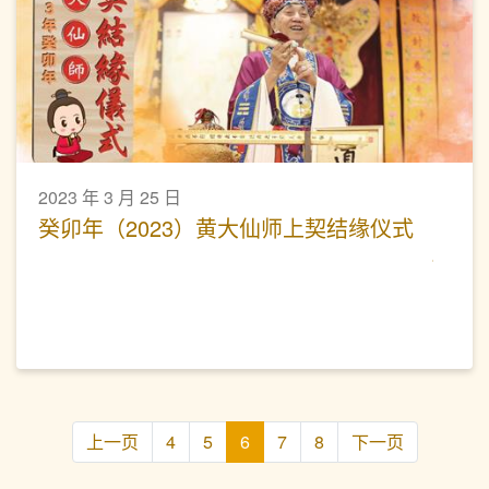
2023 年 3 月 25 日
癸卯年（2023）黄大仙师上契结缘仪式
上一页
4
5
6
7
8
下一页