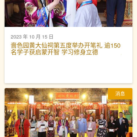
2023 年 10 月 15 日
啬色园黄大仙祠第五度举办开笔礼 逾150
名学子获启蒙开智 学习修身立德
消息