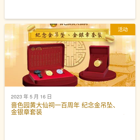
活动
2023 年 5 月 16 日
啬色园黄大仙祠一百周年 纪念金吊坠、
金银章套装