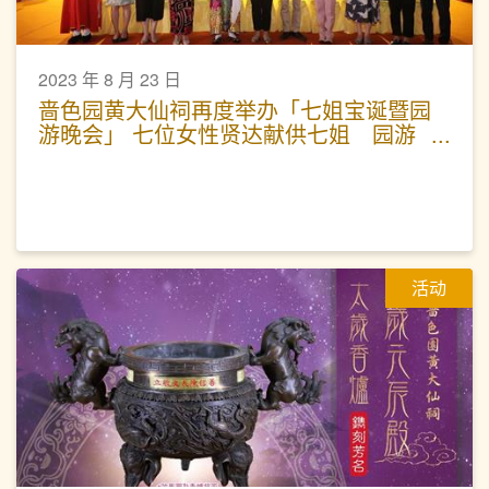
2023 年 8 月 23 日
啬色园黄大仙祠再度举办「七姐宝诞暨园
游晚会」 七位女性贤达献供七姐 园游
晚会弘扬七夕文化
活动