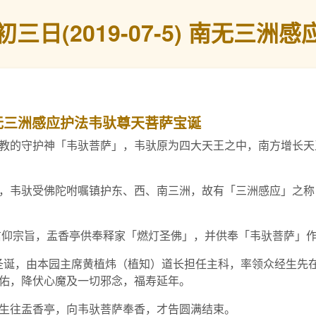
三日(2019-07-5) 南无三
) 南无三洲感应护法韦驮尊天菩萨宝诞
教的守护神「韦驮菩萨」，韦驮原为四大天王之中，南方增长天
，韦驮受佛陀咐嘱镇护东、西、南三洲，故有「三洲感应」之称
仰宗旨，盂香亭供奉释家「燃灯圣佛」，并供奉「韦驮菩萨」
韦驮菩萨圣诞，由本园主席黄植炜（植知）道长担任主科，率领众经生
佑，降伏心魔及一切邪念，福寿延年。
生往盂香亭，向韦驮菩萨奉香，才告圆满结束。