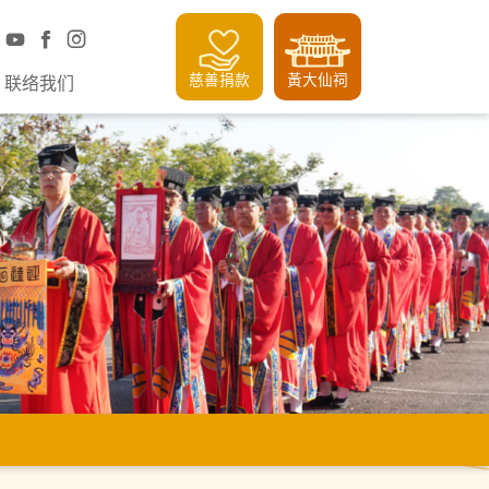
慈善捐款
黃大仙祠
联络我们