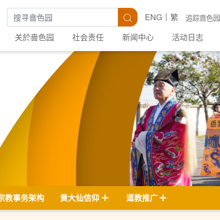
搜寻关键字
搜寻
ENG
繁
追踪啬色园
关於啬色园
社会责任
新闻中心
活动日志
宗教事务架构
黄大仙信仰
道教推广