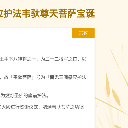
洲感应护法韦驮尊天菩萨宝诞
宗教
王手下八神将之一，为三十二将军之首，以
，故「韦驮菩萨」号为「南无三洲感应护法
作为燃灯圣佛的座前护法。
先在大殿进行贺诞仪式，唱颂韦驮菩萨之功德