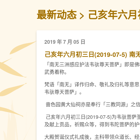
最新动态
己亥年六月初
2019 年 7 月 05 日
己亥年六月初三日(2019-07-5
「南无三洲感应护法韦驮尊天菩萨」即是佛
武勇着称。
梵语「南无」译作归命、敬礼及归礼等意思
韦驮尊天菩萨」。
啬色园黄大仙祠亦是奉行「三教同源」之信
己亥年六月初三日(2019-07-5)为
及献上贡品，祈赐众等，得到韦陀菩萨的护
大殿贺诞仪式礼成後，主科带领众道长、经