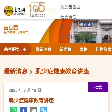
关於啬色园
社会责任
啬色园
新闻中心
普济劝善 崇善惠民
活动日志
联络我们
慈善服务
最新消息
新闻稿
表格
刊物及表
最新消息
肌少症健康教育讲座
社会
2025 年 7 月 19 日
肌少症健康教育讲座