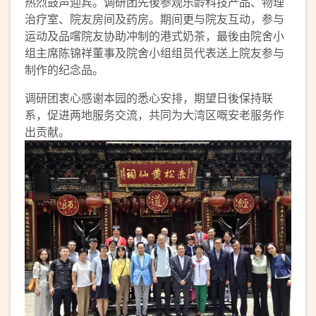
热烈鼓声迎宾。调研团先後参观乐龄科技产品、物理
治疗室、院友房间及药房。期间更与院友互动，参与
运动及品嚐院友协助冲制的港式奶茶，最後由院舍小
组主席陈锦祥董事及院舍小组组员代表送上院友参与
制作的纪念品。
调研团衷心感谢本园的悉心安排，期望日後保持联
系，促进两地服务交流，共同为大湾区嘅安老服务作
出贡献。