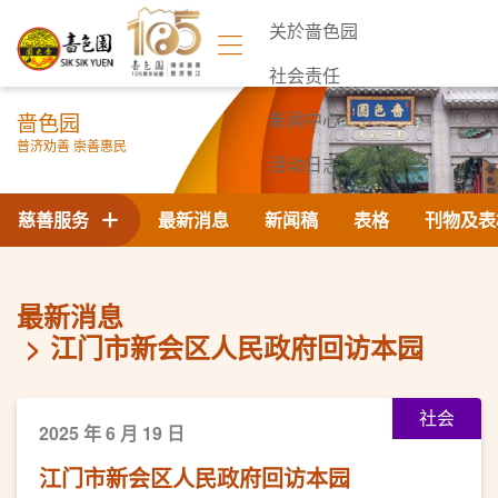
关於啬色园
社会责任
啬色园
新闻中心
普济劝善 崇善惠民
活动日志
联络我们
慈善服务
最新消息
新闻稿
表格
刊物及表
最新消息
江门市新会区人民政府回访本园
社会
2025 年 6 月 19 日
江门市新会区人民政府回访本园