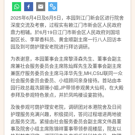
2025年6月4日及6月5日，本园到江门新会区进行院舍
深度交流及考察，过程实有赖江门市新会区人民政府
鼎力相辅。於6月19日江门市新会区人民政府刘国培
副区长、李翠香科员、黄金顺副主席一行八人回访本
园及到可荫护理安老院进行拜访调研。
为表谢意，本园董事会主席黎泽森先生、董事会副主
席兼社会服务委员会主席陈灿辉先生及董事会副主席
兼医疗服务委员会主席马泽华先生,MH,CStJ联同一众
社会服务委员会委员、小组顾问亲身接待。首站由本
园行政总裁冼碧珊小姐,JP带领参观黄大仙祠，在大殿
参拜及参观特色景点，并於凤鸣楼设宴款待。
及後参观可荫护理安老院，调研团对本港院舍及日间
护理服务充满兴趣，积极提问，答问过程增进两地彼
此服务交流。紧接由社会服务委员会副主席文伟昌董
事及院舍小组主席陈锦祥董事带领参观楼层，院友以