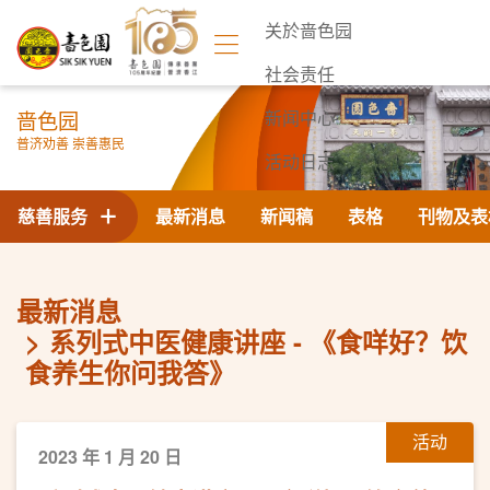
关於啬色园
社会责任
啬色园
新闻中心
普济劝善 崇善惠民
活动日志
联络我们
慈善服务
最新消息
新闻稿
表格
刊物及表
最新消息
系列式中医健康讲座 - 《食咩好？饮
食养生你问我答》
活动
2023 年 1 月 20 日