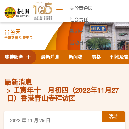
关於啬色园
社会责任
啬色园
新闻中心
普济劝善 崇善惠民
活动日志
联络我们
慈善服务
最新消息
新闻稿
表格
刊物及表
最新消息
壬寅年十一月初四（2022年11月27
日）香港青山寺拜访团
活动
2022 年 11 月 29 日