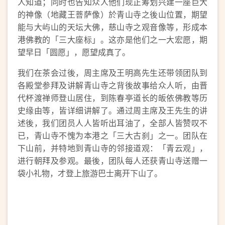
人知道；同时也告知众人他们现正筹划兴建一座巨大
的神像（地藏王菩萨像）於青山寺之後山位置，期望
能与大屿山的天坛大佛，慈山寺之观音像等，形成本
港佛教的「三大座标」。这亦是他们之一大宏愿，期
望早日「圆愿」，愿望成真了。
我们在茶会过後，周主席及王明高先生还带领团队到
各殿堂参拜及讲解青山寺之背後故事给众人听，由晋
代杯渡禅师登山居住，到陈春亭道长的皈依佛教等历
史缘由等，皆详细讲解了。通过周主席及王先生的讲
述後，我们团员人人皆听出耳油了，全部人皆赞叹不
已，青山寺不愧为本港之「三大古刹」之一。团队在
下山前，并特地到青山寺的邻接道观：「青云观」，
进行朝拜及参观。最後，团队每人还获青山寺送赠一
袋小礼物，才登上旅游巴士离开下山了。