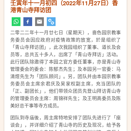
壬寅年十一月初四（2022年11月27日）香
港青山寺拜访团
二零二二年十一月廿七日（星期天），啬色园宗教事
务委员会因应政府对疫情政策的放宽，於是组织了
「青山寺拜访团」，此次我园组织了董事、道长及会
员等，总共五十多人，出席了「青山寺拜访」活动。
此行团队除邀得了本园之官方委任董事，亦是青山寺
管理委会的委会：陈郁杰先生；及本园另一官委：马
清煜先生为「团队顾问」。另，团队并由本园宗教事
务委员会主席余君庆及吴家权副主席，充当团队的
「正、副团长」，他们带领众团员先登山拜访青山寺
的管理委员会主席：周锦祥先生；及王明高委员及陈
美好总干事等寺方成员。
团队到寺庙後，周主席特地安排了团队先进行了「座
谈会」，并详细介绍了青山寺的历史及现况，给予各