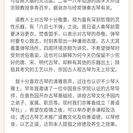
可提高大脑的灵活度。二零一八年仙游的国学大师饶
宗颐教授享寿百岁，据说亦与经常弹奏古琴有关。
道教人士对古琴十分敬重，视为富有深刻哲理的灵
性乐器，有「六忌七不弹」之说。昔日道人奏琴前需
要沐浴更衣，焚香盥手，以表示对古琴的恭敬。弹琴
时要专心致志，时刻表现出一种谦逊态度。古人尤其
着重弹琴场所，四周环境亦颇为讲究，不希望弹琴时
受到世俗熏染，这也可以解释为何今天仍保留不少完
好的唐、宋、明代古琴，却鲜有其他的乐器出土；除
极其考究的工艺以外，亦因古人视古琴为无上珍宝。
我十分喜欢古琴的清雅音声，过往也认识不少琴人
雅士。早年我邀请了一位中国音乐学院认证的古琴导
师，在啬色园开办古琴基础班，讲授古琴文化予园内
之弟子、家属、职员等。现时我们亦筹备成立「善道
琴社」，希望在疫情之後，可以举办更多课程及活
动；透过古琴艺术推广道教文化及劝善道德，以琴修
身，以艺正道，达到本人提倡之修德及养生之效果。