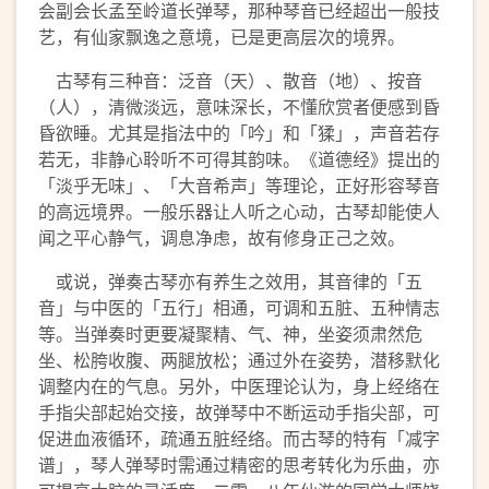
会副会长孟至岭道长弹琴，那种琴音已经超出一般技
艺，有仙家飘逸之意境，已是更高层次的境界。
古琴有三种音：泛音（天）、散音（地）、按音
（人），清微淡远，意味深长，不懂欣赏者便感到昏
昏欲睡。尤其是指法中的「吟」和「猱」，声音若存
若无，非静心聆听不可得其韵味。《道德经》提出的
「淡乎无味」、「大音希声」等理论，正好形容琴音
的高远境界。一般乐器让人听之心动，古琴却能使人
闻之平心静气，调息净虑，故有修身正己之效。
或说，弹奏古琴亦有养生之效用，其音律的「五
音」与中医的「五行」相通，可调和五脏、五种情志
等。当弹奏时更要凝聚精、气、神，坐姿须肃然危
坐、松胯收腹、两腿放松；通过外在姿势，潜移默化
调整内在的气息。另外，中医理论认为，身上经络在
手指尖部起始交接，故弹琴中不断运动手指尖部，可
促进血液循环，疏通五脏经络。而古琴的特有「减字
谱」，琴人弹琴时需通过精密的思考转化为乐曲，亦