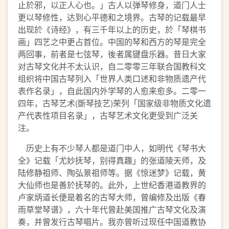
止於邪，以正人心也。」古人以弹琴修身，道门人士
更以琴修性，达到心平德和之境界。古琴的记载最早
出现於《诗经》，有三千年以上的历史，於「琴棋书
画」四艺之中更占首位。中国的琴和西方的琴是完全
两回事，前者是七弦琴，後者属键盘乐器。昔日大家
对古琴文化并不太认识，自二零零三年联合国教科文
组织将中国古琴列入「世界人类口述和非物质遗产代
表作名录」，自此国内外学琴的人愈来愈多。二零一
四年，古琴艺术(斲琴技艺)荣列「国家级非物质文化遗
产代表性项目名录」，古琴艺术文化更受到广泛关
注。
历史上有不少琴人都是道门中人，如明代《琴书大
全》记载「尤妙抚琴，别得真趣」的张道陵天师，及
陆修静祖师、陶弘景祖师等。据《惊迷梦》记载，黄
大仙师也是善於抚琴的。此外，上世纪香港道教界的
卢家炳道长便是着名的古琴大师，曾编修及出版《春
雨草堂琴谱》，六十年代曾赴美国推广古琴文化及演
奏，并曾发行古琴唱片。我亦曾听过现任中国道教协