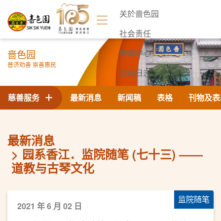
关於啬色园
社会责任
啬色园
新闻中心
普济劝善 崇善惠民
活动日志
联络我们
慈善服务
最新消息
新闻稿
表格
刊物及表
最新消息
园系香江．监院随笔 (七十三) ——
道教与古琴文化
监院随笔
2021 年 6 月 02 日