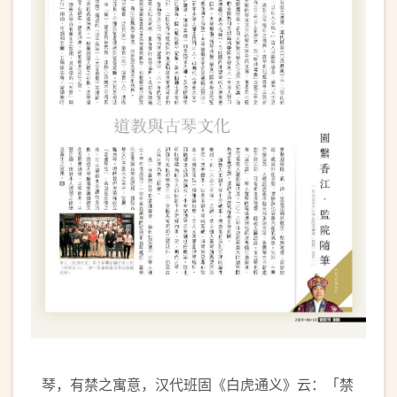
琴，有禁之寓意，汉代班固《白虎通义》云：「禁