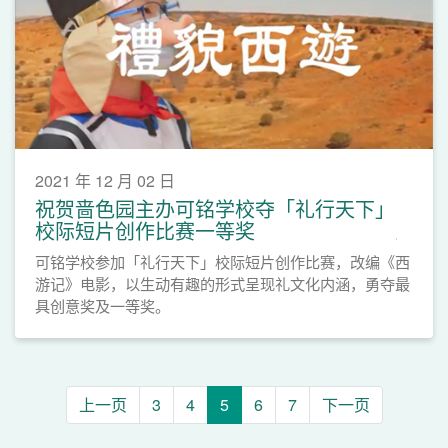
2021 年 12 月 02 日
祝贺啬色园主办可铭学校夺「礼行天下」
校际短片创作比赛一等奖
可铭学校参加「礼行天下」校际短片创作比赛，改编《西
游记》电影，以生动有趣的形式呈现礼文化内涵，勇夺最
具创意奖及一等奖。
上一页
3
4
5
6
7
下一页