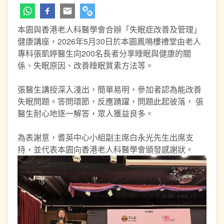
本園與香港老人科醫學會合辦「失眠症改善及管理」
健康講座，2026年5月30日於本園鳳鳴樓禮堂由老人
專科張凱婷醫生向200名長者分享睡眠與健康的關
係、失眠原因、改善睡眠質素方法等。
張醫生講授深入淺出，簡單易明，參加者認為能改善
失眠問題。答問環節，反應踴躍，問題此起彼落， 張
醫生耐心地逐一解答，眾人獲益良多。
為表謝意，耆英中心小組副主席白永光先生出席支
持，並代表本園向香港老人科醫學會頒發感謝狀。