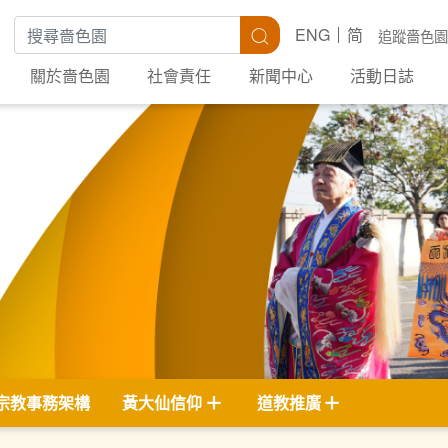
搜尋關鍵字
搜尋
ENG
简
追蹤嗇色園
關於嗇色園
社會責任
新聞中心
活動日誌
宗教事務架構
黃大仙信仰
道教推廣