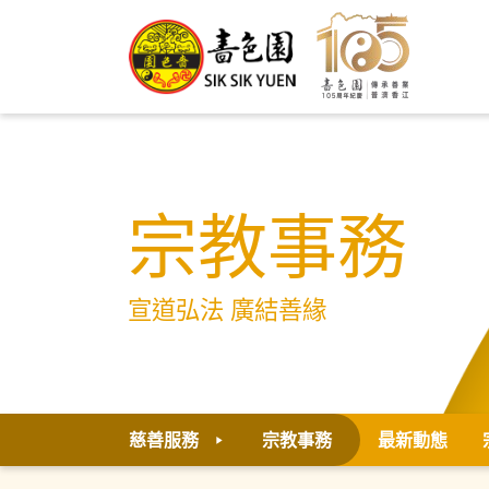
宗教事務
宣道弘法 廣結善緣
慈善服務
宗教事務
最新動態