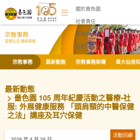
關於嗇色園
社會責任
宗教事務
新聞中心
宣道弘法 廣結善緣
活動日誌
聯絡我們
宗教事務
最新動態
宗教事務架構
黃大仙信
最新動態
嗇色園 105 周年紀慶活動之醫療•社
服: 外展健康服務 「頭肩頸的中醫保健
之法」講座及耳穴保健
活動回顧
2026 年 4 月 28 日