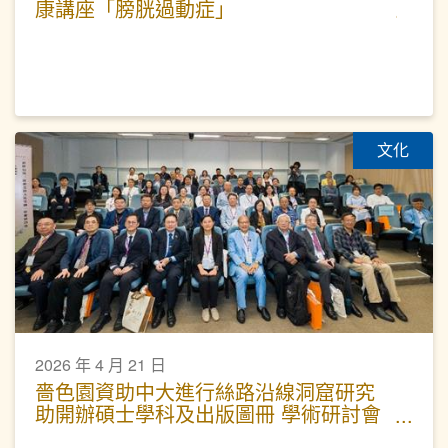
康講座「膀胱過動症」
文化
2026 年 4 月 21 日
嗇色園資助中大進行絲路沿線洞窟研究
助開辦碩士學科及出版圖冊 學術研討會
今日開幕 一連三日發布成果