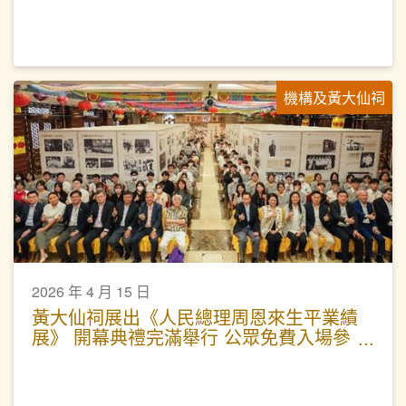
機構及黃大仙祠
2026 年 4 月 15 日
黃大仙祠展出《人民總理周恩來生平業績
展》 開幕典禮完滿舉行 公眾免費入場參
觀