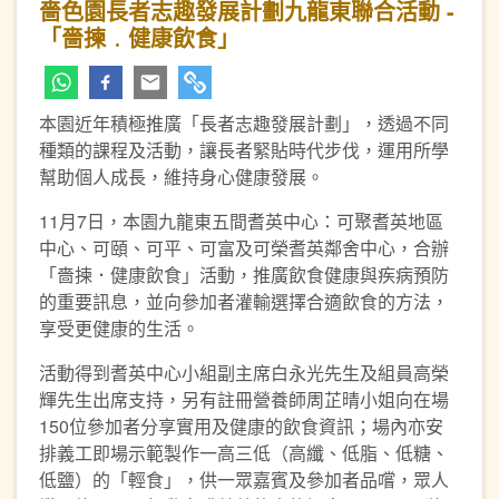
嗇色園長者志趣發展計劃九龍東聯合活動 -
「嗇揀﹒健康飲食」
本園近年積極推廣「長者志趣發展計劃」，透過不同
種類的課程及活動，讓長者緊貼時代步伐，運用所學
幫助個人成長，維持身心健康發展。
11月7日，本園九龍東五間耆英中心：可聚耆英地區
中心、可頤、可平、可富及可榮耆英鄰舍中心，合辦
「嗇揀．健康飲食」活動，推廣飲食健康與疾病預防
的重要訊息，並向參加者灌輸選擇合適飲食的方法，
享受更健康的生活。
活動得到耆英中心小組副主席白永光先生及組員高榮
輝先生出席支持，另有註冊營養師周芷晴小姐向在場
150位參加者分享實用及健康的飲食資訊；場內亦安
排義工即場示範製作一高三低（高纖、低脂、低糖、
低鹽）的「輕食」，供一眾嘉賓及參加者品嚐，眾人