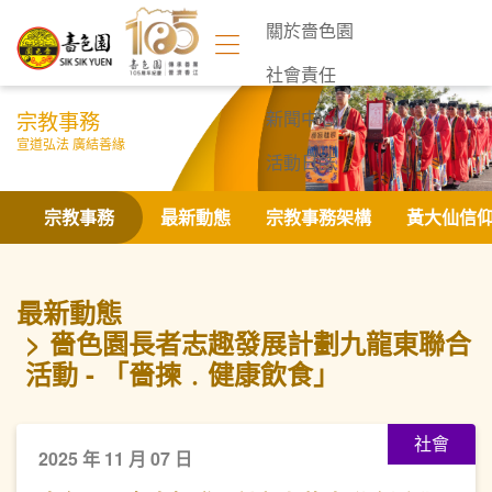
關於嗇色園
社會責任
宗教事務
新聞中心
宣道弘法 廣結善緣
活動日誌
聯絡我們
宗教事務
最新動態
宗教事務架構
黃大仙信
最新動態
嗇色園長者志趣發展計劃九龍東聯合
活動 - 「嗇揀﹒健康飲食」
社會
2025 年 11 月 07 日