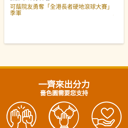
可蔭院友勇奪「全港長者硬地滾球大賽」
季軍
一齊來出分力
嗇色園需要您支持