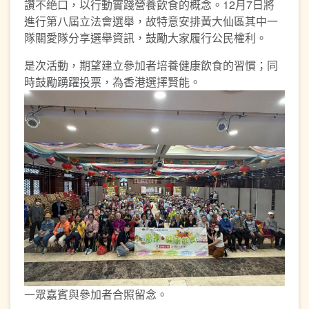
讚不絶口，以行動實踐營養飲食的概念。12月7日將
進行第八屆立法會選舉，故特意安排黃大仙區其中一
隊關愛隊分享選舉資訊，鼓勵大家履行公民權利。
是次活動，期望建立參加者培養健康飲食的習慣；同
時鼓勵踴躍投票，為香港選擇賢能。
一眾嘉賓與參加者合照留念。