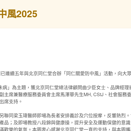
風2025
本園已連續五年與北京同仁堂合辦「同仁關愛防中風」活動，向大
治未病」為主題，獲北京同仁堂總法律顧問曲少臣女士、品牌經理
主席兼醫療服務委員會主席馬澤華先生MH, CStJ、社會服
出席支持。
另聯同梁玉瑋醫師即場為長者安排義診及穴位按摩，反響熱烈。
產品；及即場教授八段錦與健康操，提升安全及運動保健的意識
滿歡樂的氣氛。本園衷心感謝北京同仁堂一直的支持，與本園攜