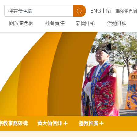
搜尋關鍵字
搜尋
ENG
简
追蹤嗇色園
關於嗇色園
社會責任
新聞中心
活動日誌
宗教事務架構
黃大仙信仰
道教推廣