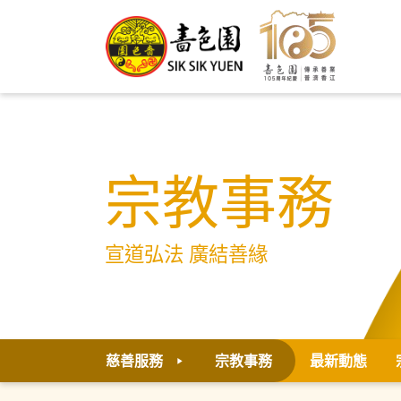
宗教事務
宣道弘法 廣結善緣
慈善服務
宗教事務
最新動態