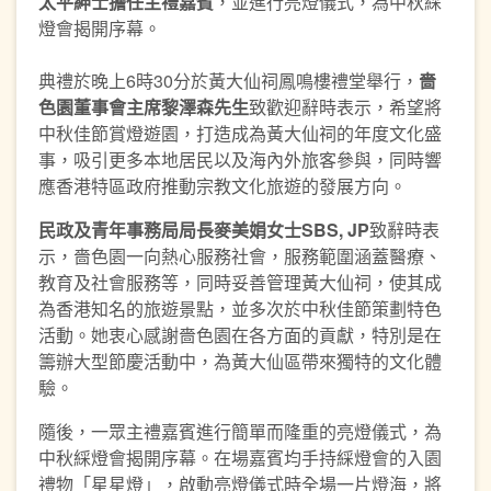
太平紳士擔任主禮嘉賓
，並進行亮燈儀式，為中秋綵
燈會揭開序幕。
典禮於晚上6時30分於黃大仙祠鳳鳴樓禮堂舉行，
嗇
色園董事會主席黎澤森先生
致歡迎辭時表示，希望將
中秋佳節賞燈遊園，打造成為黃大仙祠的年度文化盛
事，吸引更多本地居民以及海內外旅客參與，同時響
應香港特區政府推動宗教文化旅遊的發展方向。
民政及青年事務局局長麥美娟女士
SBS, JP
致辭時表
示，嗇色園一向熱心服務社會，服務範圍涵蓋醫療、
教育及社會服務等，同時妥善管理黃大仙祠，使其成
為香港知名的旅遊景點，並多次於中秋佳節策劃特色
活動。她衷心感謝嗇色園在各方面的貢獻，特別是在
籌辦大型節慶活動中，為黃大仙區帶來獨特的文化體
驗。
隨後，一眾主禮嘉賓進行簡單而隆重的亮燈儀式，為
中秋綵燈會揭開序幕。在場嘉賓均手持綵燈會的入園
禮物「星星燈」，啟動亮燈儀式時全場一片燈海，將