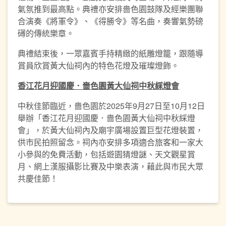
氣氛推到最高點。典禮亦安排嗇色園鼓隊及經樂團聯
合演奏《將軍令》、《得勝令》等名曲，奏響氣勢磅
礡的傳統樂章。
典禮結束後，一眾嘉賓手持精緻的紙雕燈籠，跟隨導
賞員欣賞黃大仙祠內的特色花燈及璀璨燈飾。
香江花月迎國慶．嗇色園黃大仙祠中秋綵燈會
中秋佳節臨近，嗇色園於2025年9月27日至10月12日
舉辦「香江花月迎國慶．嗇色園黃大仙祠中秋綵燈
會」，於黃大仙祠內及廟宇廣場設置巨型花燈裝置，
供市民拍照留念。祠內亦安排多項適合旅客和一家大
小參與的免費活動，包括遊園猜燈謎、天文觀星賞
月、網上漢服攝影比賽及中樂表演，藉此與市民大眾
共慶佳節！