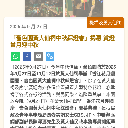
機構及黃大仙祠
2025 年 9 月 27 日
「嗇色園黃大仙祠中秋綵燈會」揭幕 賞燈
賞月迎中秋
（2025年9月27日）今年中秋佳節，
嗇色園將於
202
5
年
9
月
27
日至
10
月
12
日於黃大仙祠舉辦
「
香江花月迎
國慶．嗇色園黃大仙祠中秋綵燈會」
，除了在黃大仙
祠及廟宇廣場內外多個位置設置大型特色花燈，亦準
備了各式各樣的活動，與民同樂。為隆重其事，本園
於今晚（9月27日）在黃大仙祠舉辦「
香江花月迎國
慶．嗇色園黃大仙祠中秋綵燈會」開幕典禮
，邀得
民
政及青年事務局局長麥美娟女士
SBS, JP
、中聯辦協
調部副部長陳澤濤先生及黃大仙民政事務專員胡鉅華