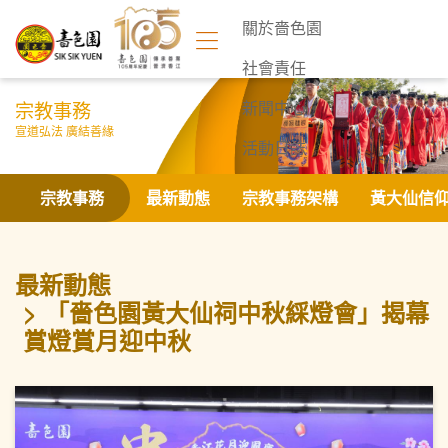
關於嗇色園
社會責任
宗教事務
新聞中心
宣道弘法 廣結善緣
活動日誌
聯絡我們
宗教事務
最新動態
宗教事務架構
黃大仙信
最新動態
「嗇色園黃大仙祠中秋綵燈會」揭幕
賞燈賞月迎中秋