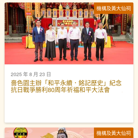
機構及黃大仙祠
2025 年 8 月 23 日
嗇色園主辦「和平永續．銘記歷史」紀念
抗日戰爭勝利80周年祈福和平大法會
機構及黃大仙祠