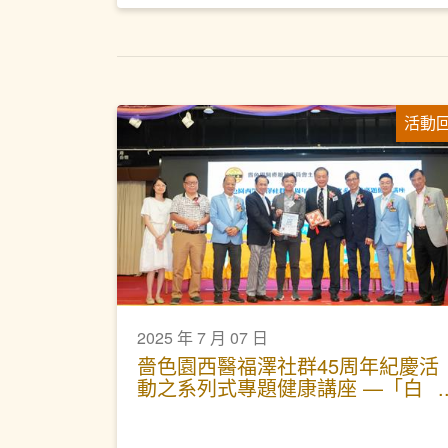
活動
2025 年 7 月 07 日
嗇色園西醫福澤社群45周年紀慶活
動之系列式專題健康講座 —「白
內障及青光眼的防與治」活動圓滿