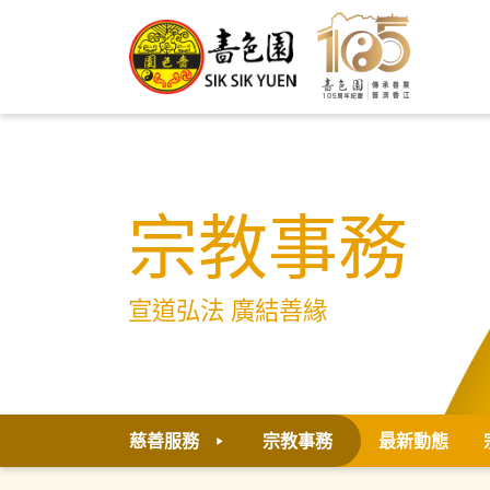
宗教事務
宣道弘法 廣結善緣
慈善服務
宗教事務
最新動態