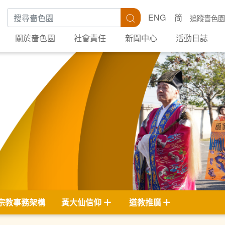
搜尋關鍵字
搜尋
ENG
简
追蹤嗇色園
關於嗇色園
社會責任
新聞中心
活動日誌
宗教事務架構
黃大仙信仰
道教推廣