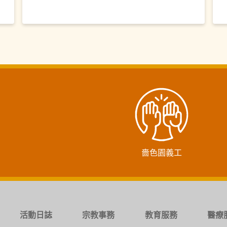
嗇色園義工
活動日誌
宗教事務
教育服務
醫療