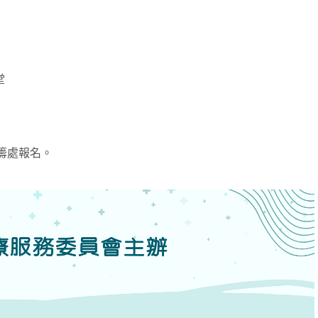
堂
統籌處報名。