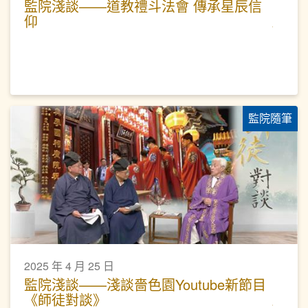
監院淺談——道教禮斗法會 傳承星辰信
仰
監院隨筆
2025 年 4 月 25 日
監院淺談——淺談嗇色園Youtube新節目
《師徒對談》