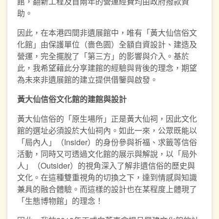
館，翻新工程及首兩年的營運經費均由政府撥款資
助。
因此，在本港四間非遺展館中，唯有「黃大仙信俗文
化館」由保護單位（嗇色園）全額自資設計、建造及
營運，完全擺脫了「第三方」的影響與介入。基於
此，我希望藉此分享建館的經驗與背後的理念，期望
為未來非遺展館的建立提供借鑒與啟發。
黃大仙信俗文化館的建館與設計
黃大仙信俗的「原生場所」正是黃大仙祠，因此文化
館的選址必須設於大仙祠內。如此一來，公眾既能以
「局內人」（Insider）的身份參與祈福、求籤等信俗
活動，同時又可透過文化館的展示與解說，以「局外
人」（Outsider）的視角深入了解非遺信俗的歷史與
文化。在這種雙重視角的切換之下，達到情感與知識
兼具的融合體驗。而這樣的設計也在某程度上體現了
「生態博物館」的理念！