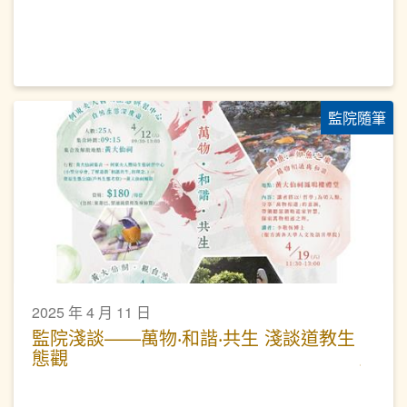
監院隨筆
2025 年 4 月 11 日
監院淺談——萬物‧和諧‧共生 淺談道教生
態觀