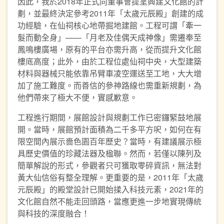
因此，我於2018年正式向董事會提呈興建文化館的計
劃，並最終決定參考2011年「太歲元辰殿」創建的成
功經驗，在仙祠核心地帶掘地建館。工程可謂「牽一
髮而動全身」——「月老及佳偶天成神像」需遷奉至
鳳鳴樓廣場，原有的平台亦需升高，從而提升文化館
樓底高度；此外，由於工程位處仙祠中央，大型建築
材料與器械只能依靠吊臂車凌空運送至工地，大大增
加了施工難度。而善信的參神路線也需重新規劃，為
他們帶來了極大不便，實感歉意。
工程進行期間，展館設計與規劃工作已密鑼緊鼓地展
開。當時，展館預計面積為二千多平方呎，如何在有
限空間內展示嗇色園百年歷史？當時，有建議展示極
具歷史價值的珍藏法器及楹聯。然而，若僅以陳列及
簡單解說的形式，參觀者只可獲取零碎資訊，無法對
黃大仙信俗有整全理解。更重要的是，2011年「太歲
元辰殿」的殿堂設計已開始揉入科技元素，2021年的
文化館自然不能走回頭路，當應更進一步地實現傳統
與科技的深度融合！