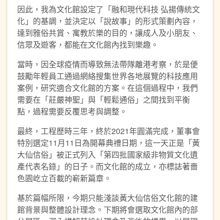
因此，我為文化館設定了「融和現代科技 弘揚傳統文
化」的基調，並決定以「說故事」的形式策劃內容，
達到雅俗共賞、寓教於樂的目的，讓成人及小朋友、
信眾及遊客，都能在文化館內找到樂趣。
當時，因全球疫情而導致無法帶隊離港考察，於是便
鼓勵年輕員工通過網絡搜集世界各地展覽的科技應用
案例，研究適合文化館的方案。在這個過程中，我們
需要在「莊嚴神聖」與「輕鬆通俗」之間找到平衡
點，過程需要反覆思考與調整。
最終，工程歷時三年，終於2021年圓滿完成，董事會
特別選定11月11日為開幕典禮日期，這一天正是「黃
大仙信俗」被正式列入「第四批國家級非物質文化遺
產代表名錄」的日子。而文化館的成立，亦標誌著嗇
色園屹立百載的嶄新篇章。
基於篇幅所限，今期只能淺談黃大仙信俗文化館的建
館背景與整體設計理念。下期將會選取文化館內的部