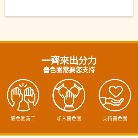
一齊來出分力
嗇色園需要您支持
嗇色園義工
加入嗇色園
支持嗇色園