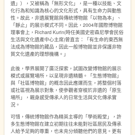
遺」），又被稱為「無形文化」，是一種以技能、文
化行為和知識為核心的文化形式，具有生命力與動態
性。故此，非遺展覽館與傳統博物館「以物為本」、
「靜止」的展示模式不同。因此，2004年國際博物館
理事會上，Richard Kurin(時任美國史密森尼學會民俗
生活與文化遺產中心主席)曾直言：「有生命的東西無
法成為博物館的藏品，因此一般博物館並非保護非物
質文化遺產的理想機構。」
此後，學界展開了廣泛探索，試圖改變博物館的展示
模式或展覽場所，以呈現非遺精髓。「生態博物館」
與「社區博物館」的概念因此應運而生，將整個村落
或社區視為展示對象，使參觀者穿梭於非遺的「原生
場所」，親身感受傳承人的日常生活與文化傳承實
況。
可惜，傳統博物館作為精英主導的「學術殿堂」，許
多生態博物館在建立初期往往未能對社區居民及傳承
人給予足夠的尊重，也未充分傾聽他們的意見。更有