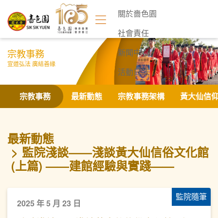
關於嗇色園
社會責任
宗教事務
新聞中心
宣道弘法 廣結善緣
活動日誌
聯絡我們
宗教事務
最新動態
宗教事務架構
黃大仙信
最新動態
監院淺談——淺談黃大仙信俗文化館
(上篇) ——建館經驗與實踐——
監院隨筆
2025 年 5 月 23 日