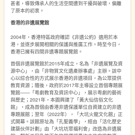
甚者，導致傳承人的生活空間遭到干擾與破壞，偏離
了原本的初衷。
香港的非遺展覽館
2004年，香港特區政府確認《非遺公約》適用於本
港，並逐步展開相關的保護與推廣工作。時至今日，
香港已擁有四間非遺專題展覽館。
首個非遺展覽館於2015年成立，名為「非遺展覽及資
源中心」，由「非物質文化遺產辦事處」主辦。該中
心以綜合性的方式展示香港的非遺項目，為公眾提供
教育資源；隨後，政府於2017年主導設立首個專題展
覽館——「粵劇教育及資訊中心」，展示粵劇的藝術
與歷史；2021年，本園興建了「黃大仙信俗文化
館」，成為首個由香港非遺保護單位自資建立的非遺
專題展館；翌年（2022年），「大坑火龍文化館」正
式開幕。該館原址為「孔聖義學」，經由「活化歷史
建築伙伴計劃」由「大坑坊眾福利會」改造為非遺展