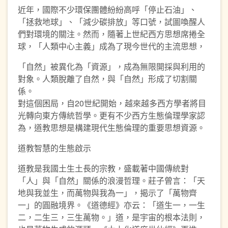
近年，國際不少環保團體紛紛高呼「停止石油」、
「拯救地球」、「減少碳排放」等口號，試圖喚醒人
們對環境的關注。然而，隨著上世紀西方思想席捲全
球，「人類中心主義」成為了現今世代的主流思想，
「自然」被異化為「資源」，成為無限開採與利用的
對象。人類脫離了自然，與「自然」形成了切割關
係。
對這個困局，自20世紀開始，越來越多西方學者將目
光轉向東方傳統哲學。更有不少西方生態倫理學家認
為，道教思想是構建現代生態倫理的重要思想資源。
道教智慧的生態啟示
道教是我國土生土長的宗教，盛載著中國傳統對
「人」與「自然」關係的浪漫哲理。莊子曾言：「天
地與我並生，而萬物與我為一」，揭示了「萬物齊
一」的圓融境界。《道德經》亦云：「道生一，一生
二，二生三，三生萬物。」道，是宇宙的根本法則，