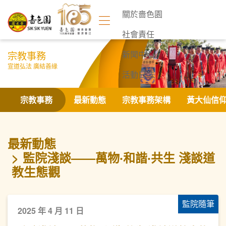
關於嗇色園
社會責任
宗教事務
新聞中心
宣道弘法 廣結善緣
活動日誌
聯絡我們
宗教事務
最新動態
宗教事務架構
黃大仙信
最新動態
監院淺談——萬物‧和諧‧共生 淺談道
教生態觀
監院隨筆
2025 年 4 月 11 日