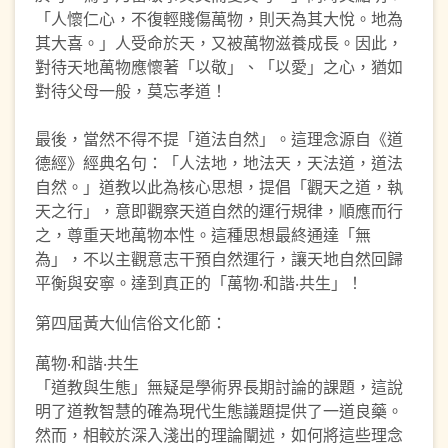
「人懷仁心，不復輕賤傷萬物，則天為其大悅。地為
其大喜。」人受命於天，又被萬物滋養成長。因此，
對待天地萬物應懷著「以敬」、「以愛」之心，猶如
對待父母一般，莫忘孝道！
最後，當然不得不提「道法自然」。這理念源自《道
德經》經典名句：「人法地，地法天，天法道，道法
自然。」道教以此為核心思想，提倡「觀天之道，執
天之行」，意即觀察天道自然的運行規律，順應而行
之，尊重天地萬物本性。這種思想最終通達「無
為」，不以主觀意志干預自然運行，讓天地自然回歸
平衡與安寧。達到真正的「萬物‧和諧‧共生」！
第四屆黃大仙信俗文化節：
萬物‧和諧‧共生
「道教與生態」無疑是學術界長期討論的課題，這說
明了道教智慧的確為現代生態議題提供了一道良藥。
然而，相較於深入淺出的理論闡述，如何將這些理念