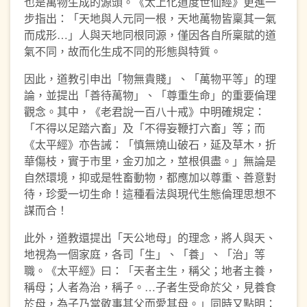
也是萬物生成的源頭。《太上化道度世仙經》更進一
步指出：「天地與人元同一根，天地萬物皆稟其一氣
而成形…」人與天地同根同源，僅因各自所稟賦的道
氣不同，故而化生成不同的形態與特質。
因此，道教引申出「物無貴賤」、「萬物平等」的理
論，並提出「善待萬物」、「尊重生命」的重要倫理
觀念。其中，《老君說一百八十戒》中明確規定：
「不得以足踏六畜」及「不得妄鞭打六畜」等；而
《太平經》亦告誡：「慎無燒山破石，延及草木，折
華傷枝，實于市里，金刃加之，莖根俱盡。」無論是
自然環境，抑或是牲畜動物，都應加以尊重、善意對
待，珍愛一切生命！這種看法與現代生態倫理思想不
謀而合！
此外，道教還提出「天公地母」的理念，將人與天、
地視為一個家庭，各司「生」、「養」、「治」等
職。《太平經》曰：「天者主生，稱父；地者主養，
稱母；人者為治，稱子。…子者生受命於父，見養食
於母，為子乃當敬事其父而愛其母。」同時又點明：