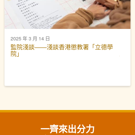
2025 年 3 月 14 日
監院淺談——淺談香港懲教署「立德學
院」
一齊來出分力