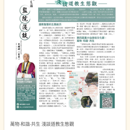
萬物‧和諧‧共生 淺談道教生態觀