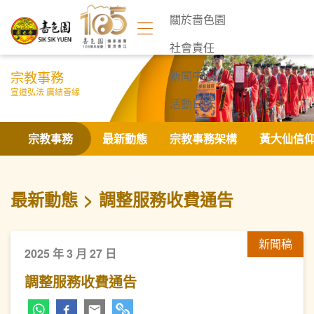
關於嗇色園
社會責任
宗教事務
新聞中心
宣道弘法 廣結善緣
活動日誌
聯絡我們
宗教事務
最新動態
宗教事務架構
黃大仙信
最新動態
調整服務收費通告
新聞稿
2025 年 3 月 27 日
調整服務收費通告