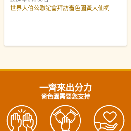
世界大伯公聯誼會拜訪嗇色園黃大仙祠
一齊來出分力
嗇色園需要您支持