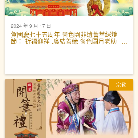
2024 年 9 月 17 日
賀國慶七十五周年 嗇色園非遺薈萃綵燈
節： 祈福迎祥 .廣結善緣 嗇色園月老助
緣科儀
宗教