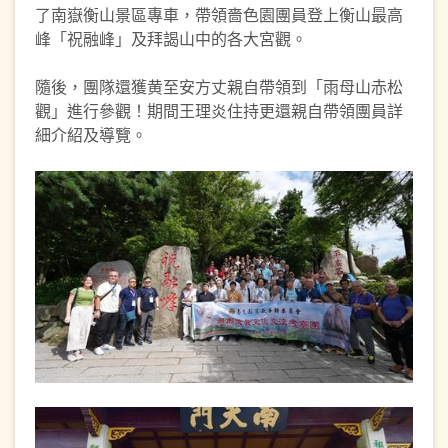
了南嶽衡山景區專車，帶領嗇色園團員登上衡山最高
峰「祝融峰」及拜謁山中的各大宮觀。
隨後，團隊還獲黄至安方丈親自帶領到「雨母山赤松
觀」進行參觀！期間王理炎住持更還親自帶領團員詳
細介紹及導覽。