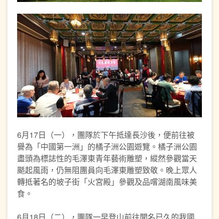
6月17日（一），團隊於下午抵達長沙後，便前往被
譽為「中國第一洲」的橘子洲公園遊覽。橘子洲公園
盡頭為標誌性的毛澤東青年藝術雕塑，縱然參觀當天
颳起風雨，仍無阻團員向毛澤東雕塑致敬。晚上眾人
轉抵著名的坡子街「火宮殿」參觀及品嚐湖南風味美
食。
6月18日（二），團隊一早登山前往聞名已久的我國