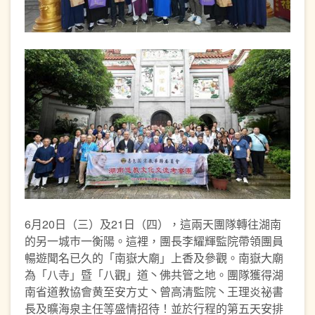
6月20日（三）及21日（四），這兩天團隊轉往湖南
的另一城巿一衡陽。這裡，團長李耀輝監院帶領團員
暢遊聞名已久的「南嶽大廟」上香及參觀。南嶽大廟
為「八寺」暨「八觀」道丶佛共管之地。團隊獲得湖
南省道教協會黄至安方丈丶曾高清監院丶王理炎祕書
長及曠海泉主任等盛情招待！並於行程的第五天安排