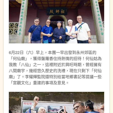
6月22日（六）早上，本團一早出發到永州郊區的
「何仙廟」，獲得盤羅香住持熱情的招待！何仙姑為
我教「八仙」之一，這裡附近於興旺時期，曾經擁有
八間廟宇，幾經悠久歷史的洗禮，現在只剩下「何仙
廟」了。李耀輝監院還特別给當地鄉書記等提議一些
「宮觀文化」重建的事項及意見。