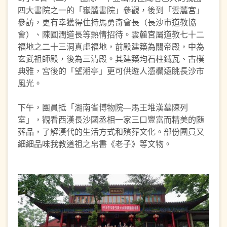
四大書院之一的「嶽麓書院」參觀，後到「雲麓宮」
參訪，更有幸獲得住持馬勇奇會長（長沙市道教協
會）、陳圓潤道長等熱情招待。雲麓宮屬道教七十二
福地之二十三洞真虛福地，前殿建築為關帝殿，中為
玄武祖師殿，後為三清殿。其建築均石柱鐵瓦、古樸
典雅，宮後的「望湘亭」更可供遊人憑欄遠眺長沙市
風光。
下午，團員抵「湖南省博物院—馬王堆漢墓陳列
室」，觀看西漢長沙國丞相一家三口豐富而精美的随
葬品，了解漢代的生活方式和殯葬文化。部份團員又
細細品味我教道祖之帛書《老子》等文物。