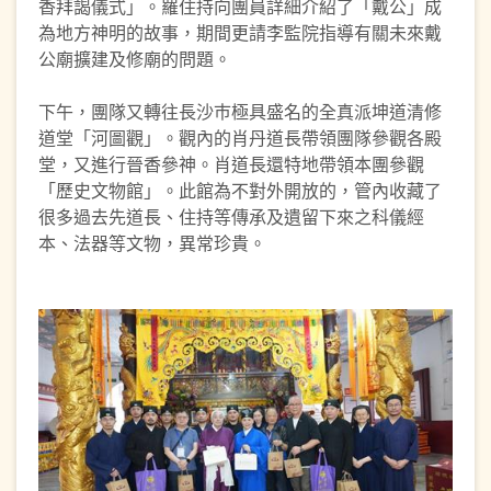
香拜謁儀式」。羅住持向團員詳細介紹了「戴公」成
為地方神明的故事，期間更請李監院指導有關未來戴
公廟擴建及修廟的問題。
下午，團隊又轉往長沙巿極具盛名的全真派坤道清修
道堂「河圖觀」。觀內的肖丹道長帶領團隊參觀各殿
堂，又進行晉香參神。肖道長還特地帶領本團參觀
「歷史文物館」。此館為不對外開放的，管內收藏了
很多過去先道長、住持等傳承及遺留下來之科儀經
本、法器等文物，異常珍貴。