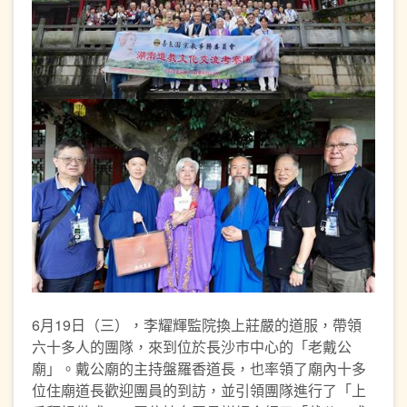
6月19日（三），李耀輝監院換上莊嚴的道服，帶領
六十多人的團隊，來到位於長沙巿中心的「老戴公
廟」。戴公廟的主持盤羅香道長，也率領了廟內十多
位住廟道長歡迎團員的到訪，並引領團隊進行了「上