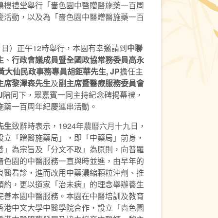
鳴樓禮堂舉行「嗇色園中醫贈醫施藥一百周
慶活動，以及為「嗇色園中醫贈醫施藥一百
1日）正午12時舉行，本園有幸邀請到
中聯
生
、
行政會議成員暨全國政協常務委員高永
黃大仙民政事務專員胡鉅華先生
, JP
擔任主
主席黎澤森先生
及
副主席暨醫療服務委員會
J
陪同下，眾嘉賓一同主持紀念碑揭幕禮，
施藥一百周年紀慶連串活動。
先生
致辭時表示，1924年農曆六月十九日，
設立「贈醫施藥局」，即「中藥局」前身，
善」為宗旨及「分文不取」為原則，向普羅
嗇色園的中醫服務一直與時並進，由早年的
良醫看診，進而改用中藥濃縮顆粒沖劑、推
預約，更以道家「治未病」的理念舉辦養生
完善本園中醫服務。本園在中醫培訓及教育
香港中文大學中醫學院合作，設立「嗇色園