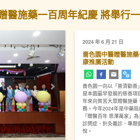
贈醫施藥一百周年紀慶 將舉行
2024 年 6 月 21 日
嗇色園中醫贈醫施藥
康推廣活動
嗇色園一向以「普濟勸善
下一頁
是本園最早發展的慈善項目
年來向貧苦大眾贈醫施藥
務。今年2024年是中藥
「贈醫百年 恩澤萬家」
診問症、針灸義診、專題
悅。