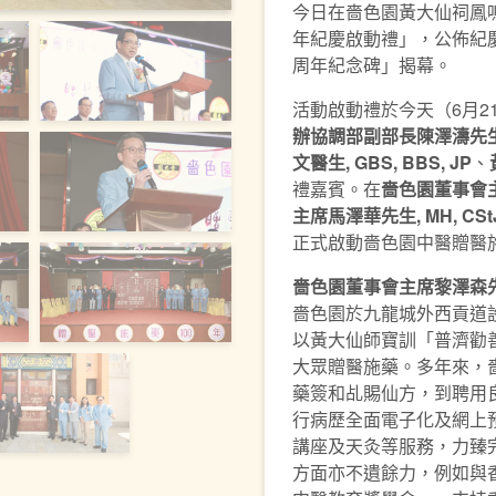
今日在嗇色園黃大仙祠鳳
年紀慶啟動禮」，公佈紀
周年紀念碑」揭幕。
活動啟動禮於今天（6月2
辦協調部副部長陳澤濤先
文醫生
, GBS, BBS, JP
、
禮嘉賓。在
嗇色園董事會
主席馬澤華先生
, MH, CSt
正式啟動嗇色園中醫贈醫
嗇色園董事會主席黎澤森
嗇色園於九龍城外西貢道
以黃大仙師寶訓「普濟勸
大眾贈醫施藥。多年來，
藥簽和乩賜仙方，到聘用
行病歷全面電子化及網上
講座及天灸等服務，力臻
方面亦不遺餘力，例如與