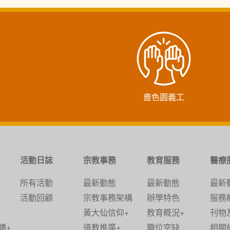
嗇色園義工
活動日誌
宗教事務
教育服務
醫療
所有活動
最新動態
最新動態
最新
活動回顧
宗教事務架構
辦學特色
服務
黃大仙信仰+
教育概況+
刊物
體+
道教推廣+
職位空缺
相關