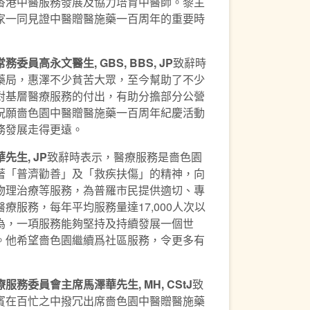
香港中醫服務發展及協力培育中醫師。黎主
家一同見證中醫贈醫施藥一百周年的重要時
常務委員高永文醫生
, GBS, BBS, JP
致辭時
藥局，惠澤不少貧苦大眾，至今幫助了不少
對基層醫療服務的付出，有助分擔部分公營
祝願嗇色園中醫贈醫施藥一百周年紀慶活動
務發展走得更遠。
華先生
, JP
致辭時表示，醫療服務是嗇色園
著「普濟勸善」及「救疾扶傷」的精神，向
物理治療等服務，為普羅市民提供適切、專
療服務，每年平均服務量達17,000人次以
為，一項服務能夠堅持及持續發展一個世
。他希望嗇色園繼續爲社區服務，令更多有
療服務委員會主席馬澤華先生
, MH, CStJ
致
賓在百忙之中撥冗出席嗇色園中醫贈醫施藥