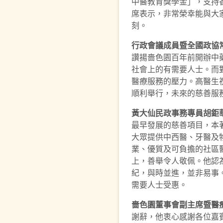
中醫教育獎學金」，支持
席表示，非常榮幸能與大
刻。
行政會議成員暨全國政協
讚揚嗇色園百年前開辦中
社會上的有需要人士。而
醫療服務的壓力。高醫生
順利舉行，未來的慈善服
黃大仙民政事務專員胡鉅
最早發展的慈善項目，本
大眾提供中西醫、牙醫及
業、優質及可負擔的社區醫
上，善舉令人敬佩。他認
紀，與時並進，並非易事
需要人士受惠。
嗇色園董事會副主席暨醫
謝辭，他衷心感謝各位嘉