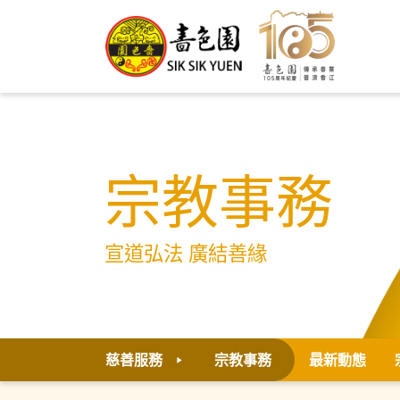
宗教事務
宣道弘法 廣結善緣
慈善服務
宗教事務
最新動態