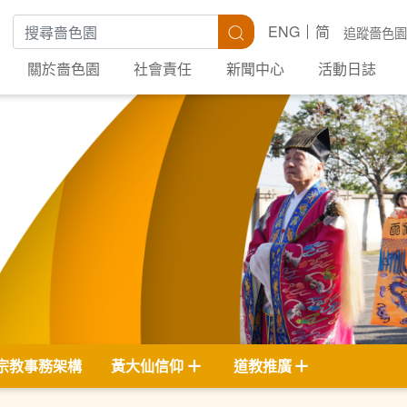
搜尋關鍵字
搜尋
ENG
简
追蹤嗇色園
關於嗇色園
社會責任
新聞中心
活動日誌
宗教事務架構
黃大仙信仰
道教推廣