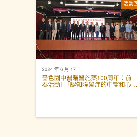
活動
2024 年 6 月 17 日
嗇色園中醫贈醫施藥100周年：前
奏活動II「認知障礙症的中醫和心
理介入治療」