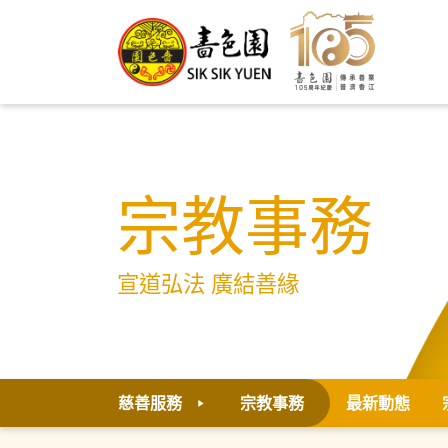
宗教事務
宣道弘法 廣結善緣
慈善服務
宗教事務
最新動態