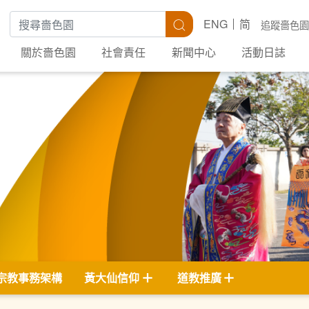
搜尋關鍵字
搜尋
ENG
简
追蹤嗇色園
關於嗇色園
社會責任
新聞中心
活動日誌
宗教事務架構
黃大仙信仰
道教推廣