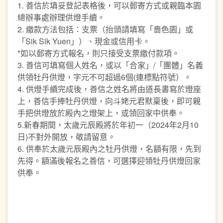
1. 善信於填妥登記表格後，可以郵寄方式或親臨本園
總辦事處辦理供燈手續。
2. 繳款方法包括：支票（抬頭請填寫「嗇色園」或
「Sik Sik Yuen」）、現金或信用卡。
*如以郵寄方式報名，則只接受支票繳付款項。
3. 善信可填寫個人姓名，或以「合家」/「團體」名義
供領牡丹供燈，字元不可超過6個(連標點符號）。
4. 供燈手續完成後，善信之姓名將由道長書寫於燈座
上，善信手捧牡丹供燈，向斗姥元君默稟後，即可親
手把供燈放於殿內之燈架上，或領回家中供奉。
5.新春期間，太歲元辰殿將於年初一（2024年2月10
日)不對外開放，敬請留意。
6. 供奉於太歲元辰殿內之牡丹供燈，名額有限，先到
先得。額滿後報名之善信，可選擇迎領牡丹供燈回家
供奉。