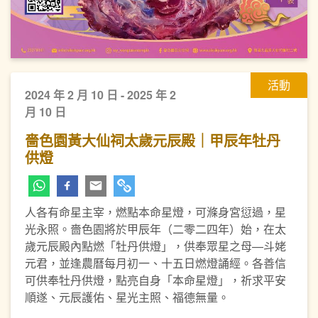
活動
2024 年 2 月 10 日 - 2025 年 2
月 10 日
嗇色園黃大仙祠太歲元辰殿｜甲辰年牡丹
供燈
人各有命星主宰，燃點本命星燈，可滌身宮愆過，星
光永照。嗇色園將於甲辰年（二零二四年）始，在太
歲元辰殿內點燃「牡丹供燈」，供奉眾星之母—斗姥
元君，並逢農曆每月初一、十五日燃燈誦經。各善信
可供奉牡丹供燈，點亮自身「本命星燈」，祈求平安
順遂、元辰護佑、星光主照、福德無量。