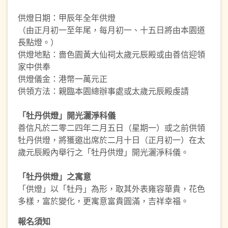
供燈日期：甲辰年全年供燈
（由正月初一至年尾，每月初一、十五日將由本園道
長點燈。）
供燈地點：嗇色園黃大仙祠太歲元辰殿或由善信迎領
家中供奉
供燈儀金：港幣一萬元正
供領方法：親臨本園總辦事處或太歲元辰殿虔請
「牡丹供燈」開光灑淨科儀
善信凡於二零二四年二月五日（星期一）或之前供領
牡丹供燈，將獲邀出席於二月十日（正月初一）在太
歲元辰殿內舉行之「牡丹供燈」開光灑淨科儀。
「牡丹供燈」之寓意
「供燈」以「牡丹」為形，取其外表雍容華貴，花色
多樣，富於變化，更寓意富貴圓滿，吉祥幸福。
報名須知