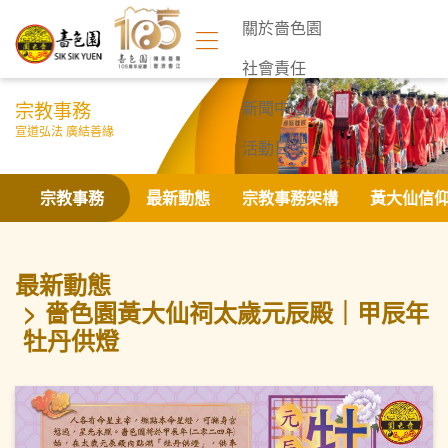
關於嗇色園
社會責任
宗教事務
新聞中心
宣道弘法 廣結善緣
活動日誌
聯絡我們
宗教事務
最新動態
宗教事務架構
黃大仙信
最新動態
嗇色園黃大仙祠太歲元辰殿｜甲辰年
牡丹供燈