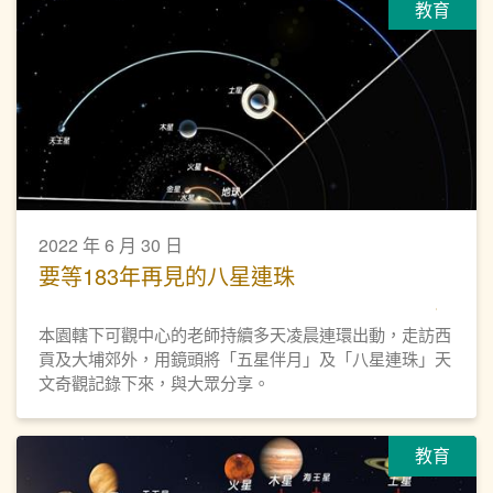
教育
2022 年 6 月 30 日
要等183年再見的八星連珠
本園轄下可觀中心的老師持續多天凌晨連環出動，走訪西
貢及大埔郊外，用鏡頭將「五星伴月」及「八星連珠」天
文奇觀記錄下來，與大眾分享。
教育