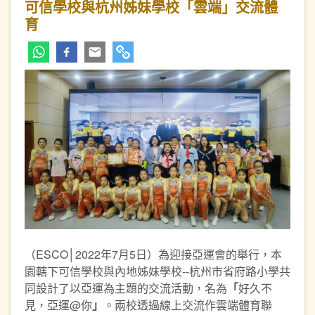
可信學校與杭州姊妹學校「雲端」交流體
育
（ESCO│2022年7月5日）為迎接亞運會的舉行，本
園轄下可信學校與內地姊妹學校--杭州市省府路小學共
同設計了以亞運為主題的交流活動，名為
「
好久不
見，亞運@你
」
。兩校透過線上交流作雲端體育聯