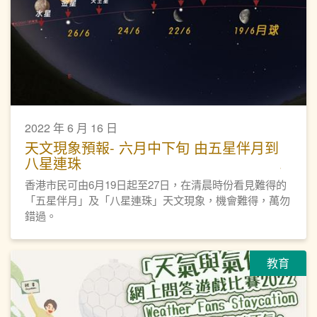
2022 年 6 月 16 日
天文現象預報- 六月中下旬 由五星伴月到
八星連珠
香港市民可由6月19日起至27日，在清晨時份看見難得的
「五星伴月」及「八星連珠」天文現象，機會難得，萬勿
錯過。
教育