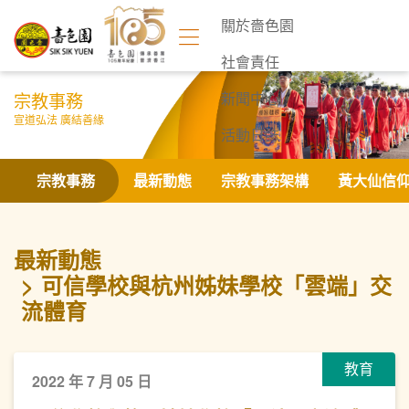
關於嗇色園
社會責任
宗教事務
新聞中心
宣道弘法 廣結善緣
活動日誌
聯絡我們
宗教事務
最新動態
宗教事務架構
黃大仙信
最新動態
可信學校與杭州姊妹學校「雲端」交
流體育
教育
2022 年 7 月 05 日