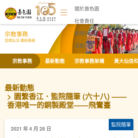
關於嗇色園
社會責任
宗教事務
新聞中心
宣道弘法 廣結善緣
活動日誌
聯絡我們
宗教事務
最新動態
宗教事務架構
黃大仙信
最新動態
園繫香江．監院隨筆 (六十八) ——
香港唯一的銅製殿堂——飛鸞臺
監院隨筆
2021 年 4 月 28 日