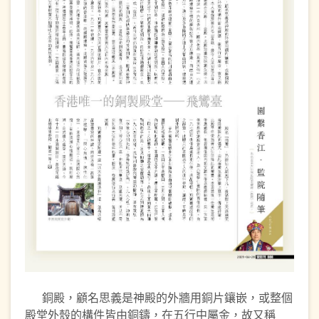
銅殿，顧名思義是神殿的外牆用銅片鑲嵌，或整個
殿堂外殼的構件皆由銅鑄，在五行中屬金，故又稱