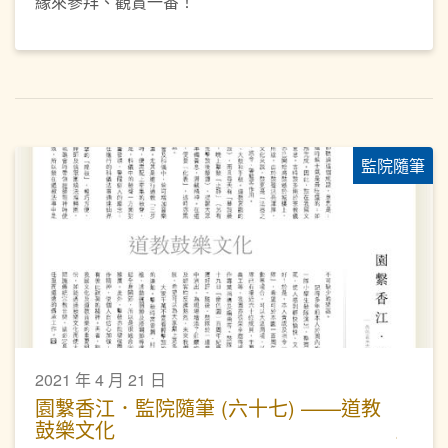
緣來參拜、觀賞一番！
監院隨筆
2021 年 4 月 21 日
園繫香江．監院隨筆 (六十七) ——道教
鼓樂文化