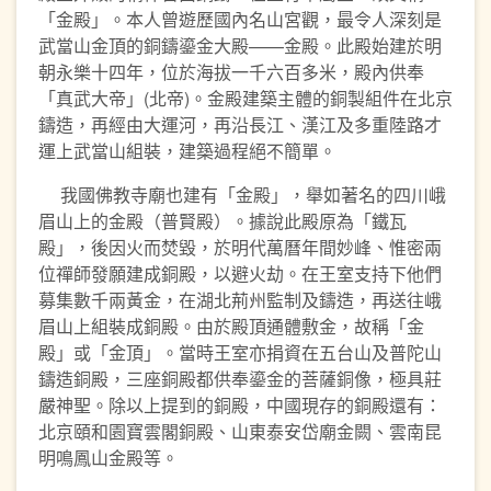
「金殿」。本人曾遊歷國內名山宮觀，最令人深刻是
武當山金頂的銅鑄鎏金大殿——金殿。此殿始建於明
朝永樂十四年，位於海拔一千六百多米，殿內供奉
「真武大帝」(北帝)。金殿建築主體的銅製組件在北京
鑄造，再經由大運河，再沿長江、漢江及多重陸路才
運上武當山組裝，建築過程絕不簡單。
我國佛教寺廟也建有「金殿」，舉如著名的四川峨
眉山上的金殿（普賢殿）。據說此殿原為「鐵瓦
殿」，後因火而焚毀，於明代萬曆年間妙峰、惟密兩
位禪師發願建成銅殿，以避火劫。在王室支持下他們
募集數千兩黃金，在湖北荊州監制及鑄造，再送往峨
眉山上組裝成銅殿。由於殿頂通體敷金，故稱「金
殿」或「金頂」。當時王室亦捐資在五台山及普陀山
鑄造銅殿，三座銅殿都供奉鎏金的菩薩銅像，極具莊
嚴神聖。除以上提到的銅殿，中國現存的銅殿還有：
北京頤和園寶雲閣銅殿、山東泰安岱廟金闕、雲南昆
明鳴鳳山金殿等。