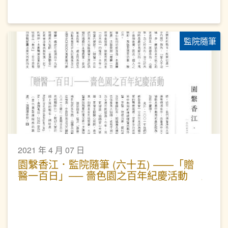
監院隨筆
2021 年 4 月 07 日
園繫香江．監院隨筆 (六十五) ——「贈
醫一百日」── 嗇色園之百年紀慶活動