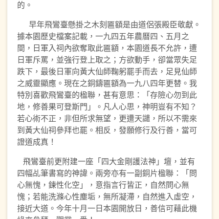
的。
早年飛鸞臺懸掛之木刻匾額是由道侶張殿臣敬獻。
據本園歷史檔案記載，一九四五年農曆四、五月之
間，日軍入祠內欲奪取此匾額，本園道長不允許，遭
日軍斥罵，並強行登上取之；方欲動手，卻當眾失足
跌下，最後日軍向黃大仙師鞠躬罷手而去，足見仙師
之威靈顯應。現在之銅鑄匾額為一九八四年更替。我
特別喜歡飛鸞臺的楹聯，甚有意思：「存險心勿到此
地，修善果可登斯門」。凡人心思，神明豈有不知？
若心術不正，非但所求無望，更遭天譴，所以不需來
到黃大仙祠參拜也罷。相反，發願修行及行善，當可
證道成真！
飛鸞臺前更附建一座「四大金剛護法神」壇，並有
四幅乩筆書寫的神諱。兩旁亦有一副銅片楹聯：「問
心無愧，鍊性化空」，意指言行皆正，自然問心無
愧；若能洗滌心性塵垢，無所凝滯，自然進入虛空，
接近大道。今年十月一日本園開放日，善信可藉此機