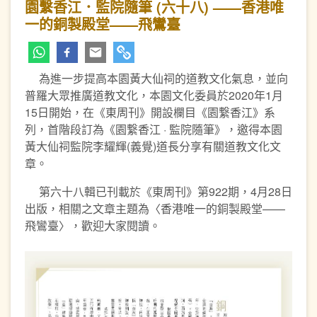
園繫香江．監院隨筆 (六十八) ——香港唯
一的銅製殿堂——飛鸞臺
為進一步提高本園黃大仙祠的道教文化氣息，並向
普羅大眾推廣道教文化，本園文化委員於2020年1月
15日開始，在《東周刊》開設欄目《園繋香江》系
列，首階段訂為《園繋香江 · 監院隨筆》，邀得本園
黃大仙祠監院李耀輝(義覺)道長分享有關道教文化文
章。
第六十八輯已刊載於《東周刊》第922期，4月28日
出版，相關之文章主題為〈香港唯一的銅製殿堂——
飛鸞臺〉，歡迎大家閱讀。