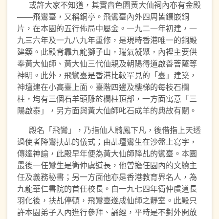
或許大家不知道，其實嗇色園黃大仙祠內亦有金殿
——飛鸞臺，又稱銅亭。飛鸞臺內外四周皆鑲嵌銅
片，在本園的五行佈局中屬金。一九二一年初建，一
九三六年及一九八九年重修，是現時香港唯一的銅殿
建築。此殿背靠九龍獅子山，瑞氣凝聚，內裡主要供
奉黃大仙師、黃大仙三代仙親及朝陽得道啟善菩薩等
神明。此外，飛鸞臺是香港比較罕見的「臺」建築，
神壇建在小高臺上面。臺階四邊及樓梯的每枝石欄
柱，均有三個石羊頭雕於欄柱頂部，一方面寓意「三
陽啟泰」，另方面與黃大仙師叱石成羊的典故有關。
殿名「飛鸞」，乃指仙人騎鳳下凡，後借指上天透
過使者降鸞扶乩的儀式；由乩壇鸞生在沙盤上寫字，
傳達神諭，此殿早年便為黃大仙師降乩的鸞臺。本園
最後一任鸞生是衛仲虞道長，他曾擔任園內的文牘主
任及義務秘書；另一方面他亦是香港教育界名人，為
九龍華仁書院的首任校長。自一九七四年衛仲虞道長
羽化後，扶乩停頓，飛鸞臺遂成仙師之靜室。此殿只
許本園弟子入內進行參拜、誦經，平時是不對外開放