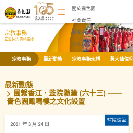
關於嗇色園
社會責任
宗教事務
新聞中心
宣道弘法 廣結善緣
活動日誌
聯絡我們
宗教事務
最新動態
宗教事務架構
黃大仙信
最新動態
園繫香江．監院隨筆 (六十三) ——
嗇色園鳳鳴樓之文化設置
監院隨筆
2021 年 3 月 24 日