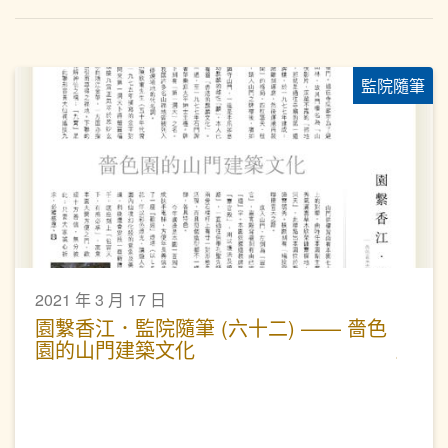
監院隨筆
2021 年 3 月 17 日
園繫香江．監院隨筆 (六十二) —— 嗇色
園的山門建築文化