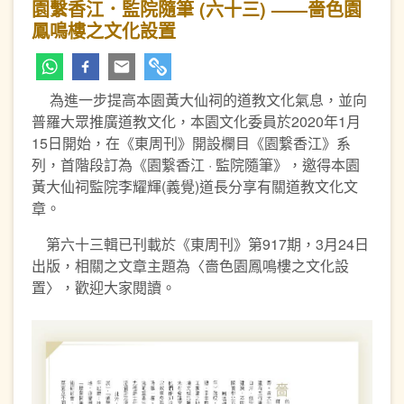
園繫香江．監院隨筆 (六十三) ——嗇色園
鳳鳴樓之文化設置
為進一步提高本園黃大仙祠的道教文化氣息，並向
普羅大眾推廣道教文化，本園文化委員於2020年1月
15日開始，在《東周刊》開設欄目《園繋香江》系
列，首階段訂為《園繋香江 · 監院隨筆》，邀得本園
黃大仙祠監院李耀輝(義覺)道長分享有關道教文化文
章。
第六十三輯已刊載於《東周刊》第917期，3月24日
出版，相關之文章主題為〈嗇色園鳳鳴樓之文化設
置〉，歡迎大家閱讀。