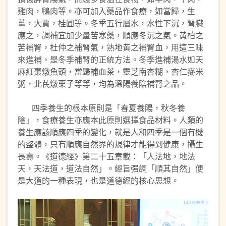
雞肉，鴨肉等。亦可加入藥品作食療，如當歸，生
薑，大賈，桂圓等。冬季五行屬水，水性下沉，腎臟
應之，調補宜加少量苦寒藥，順應冬沉之氣。黄柏之
苦補腎，杜仲之補腎氣，熟地黄之補腎血，用這三味
來進補，是冬季補腎的正統方法。冬季進補湯水如天
麻紅棗燉魚頭，當歸補血茶，靈芝南杏糊，杏仁麥米
粥，北芪燉栗子等等，均為溫陽養陰補腎之品。
四季養生的根本原則是「春夏養陽，秋冬養
陰」，食療養生亦應本此原則選擇食品材料。人類的
養生應該順應四季的變化，就是人和四季是一個有機
的整體，只有順應自然界的規律才能得到健康，攝生
長壽。《道德經》第二十五章載：「人法地，地法
天，天法道，道法自然」。經旨强調「順其自然」便
是大道的一種表現，也是道德經的核心思想。