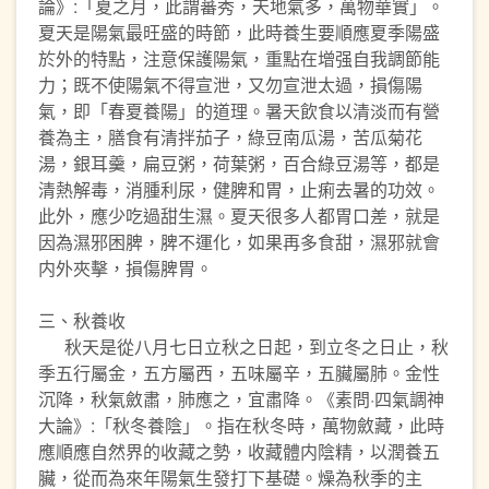
論》:「夏之月，此謂蕃秀，天地氣多，萬物華實」。
夏天是陽氣最旺盛的時節，此時養生要順應夏季陽盛
於外的特點，注意保護陽氣，重點在增强自我調節能
力；既不使陽氣不得宣泄，又勿宣泄太過，損傷陽
氣，即「春夏養陽」的道理。暑天飲食以清淡而有營
養為主，膳食有清拌茄子，綠豆南瓜湯，苦瓜菊花
湯，銀耳羹，扁豆粥，荷葉粥，百合綠豆湯等，都是
清熱解毒，消腫利尿，健脾和胃，止痢去暑的功效。
此外，應少吃過甜生濕。夏天很多人都胃口差，就是
因為濕邪困脾，脾不運化，如果再多食甜，濕邪就會
内外夾擊，損傷脾胃。
三、秋養收
秋天是從八月七日立秋之日起，到立冬之日止，秋
季五行屬金，五方屬西，五味屬辛，五臟屬肺。金性
沉降，秋氣斂肅，肺應之，宜肅降。《素問·四氣調神
大論》:「秋冬養陰」。指在秋冬時，萬物斂藏，此時
應順應自然界的收藏之勢，收藏體内陰精，以潤養五
臟，從而為來年陽氣生發打下基礎。燥為秋季的主