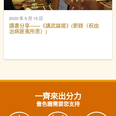
2020 年 5 月 15 日
讀書分享——《講武論道》(節錄〈祝由
治病匪夷所思〉)
一齊來出分力
嗇色園需要您支持