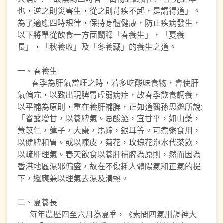
也，逆之則災害生，從之則苛疾不起，是謂得道」。
為了適應四時規律，保持身體健康，防止疾病發生，
以下將單從飲食一方面闡釋「春養生」，「夏養
長」，「秋養收」及「冬養藏」的養生之道。
一、春養生
春季為肝氣當旺之時，若多吃酸味食物，會使肝
氣偏亢，以致出現脾胃虛弱病症，故春季飲食調養，
以平補為原則，重在養肝補脾，正如道醫孫思邈所說:
「省酸增甘，以養脾氣。忌酸澀，宜甘平，如山藥，
薏苡仁，蓮子，大棗，馬蹄，銀耳等。可煮粥食用，
以健脾和胃。或以陳皮，菊花，玫瑰花泡水代茶飲，
以疏肝理氣。春天飲食以養肝補脾為原則，然而因為
香港地區濕邪偏盛，故在不傷耗人體陽氣和正氣的提
下，還應兼以理氣去濕及清熱。
二、夏養長
每年農歷四至六月為夏季，《素問四氣刖調神大