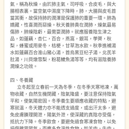
氣，稱為秋燥，由於肺主氣，司呼吸，合皮毛，與大
腸相表裏。當空氣中濕度下降時，肺，大腸與皮毛首
當其衝，故保持肺的潤澤是保護肺的重要一環。肺為
嬌藏，性喜潤而惡燥。秋天養肺貴在潤肺，燥氣最易
傷肺，肺燥陰虧，最需耍潤肺。就應服養陰生津之
品，如蓮藕，杏仁，百合，燕窩，銀耳，荸薺，秋
梨，蜂蜜或用麥冬，桔梗，甘草泡水飲。秋季進補湯
水如蓮藕百合淮山豬心湯，首烏黑豆杞子湯，北芪羊
肚湯，川貝燉雪梨，粉葛鯪魚湯等等，均有滋陰養肺
潤燥之功效。
四、冬養藏
立冬起至立春前一天為冬季，在冬季天寒地凍，萬
物收藏，自然生機閉藏，陰氣隆盛，要注意保持陰氣
平和，使氣陽密固。冬季養生要順應收藏的特點，避
寒就溫，冬天體力亦不能透支過度，或出汗太多，避
免皮膚腠理開泄，陽氣外泄，使深藏的真陰亦受傷，
抵抗力下降。冬季飲食，要避免過食寒凍食物，以免
損傷脾胃陽氣，而應多食溫性食物，如羊肉，牛肉，