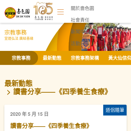
關於嗇色園
社會責任
宗教事務
新聞中心
宣道弘法 廣結善緣
活動日誌
聯絡我們
宗教事務
最新動態
宗教事務架構
黃大仙信
最新動態
讀書分享——《四季養生食療》
道侶隨筆
2020 年 5 月 15 日
讀書分享——《四季養生食療》