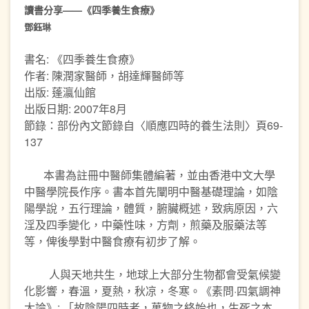
讀書分享——《四季養生食療》
鄧鈺琳
書名: 《四季養生食療》
作者: 陳潤家醫師，胡達輝醫師等
出版: 蓬瀛仙館
出版日期: 2007年8月
節錄：部份內文節錄自〈順應四時的養生法則〉頁69-
137
本書為註冊中醫師集體編著，並由香港中文大學
中醫學院長作序。書本首先闡明中醫基礎理論，如陰
陽學說，五行理論，體質，腑臟概述，致病原因，六
淫及四季變化，中藥性味，方劑，煎藥及服藥法等
等，俾後學對中醫食療有初步了解。
人與天地共生，地球上大部分生物都會受氣候變
化影響，春溫，夏熱，秋凉，冬寒。《素問·四氣調神
大論》: 「故陰陽四時者，萬物之終始也，生死之本