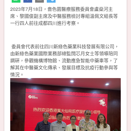
2023年7月18日，嗇色園醫療服務委員會盧燊河主
席、黎國俊副主席及中醫服務檢討專組溫佩文組長等
一行四人前往成都四川進行考察。
委員會代表前往四川新綠色藥業科技發展有限公司，
由新綠色藥業國際業務部總監䦞芯月女士等領導陪同
調硏，參觀機構博物館、流動應急智能中藥車等，了
解其在中醫藥文化傳承、發展目標及抗疫行動參與等
情況。