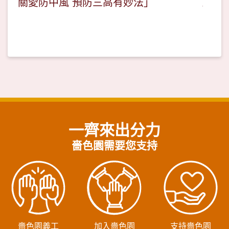
關愛防中風 預防三高有妙法」
一齊來出分力
嗇色園需要您支持
嗇色園義工
加入嗇色園
支持嗇色園