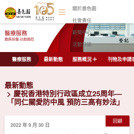
關於嗇色園
社會責任
醫療服務
新聞中心
救疾扶傷 以助困厄
活動日誌
聯絡我們
醫療服務
最新動態
服務概況
刊物及申請
最新動態
慶祝香港特別行政區成立25周年—
「同仁關愛防中風 預防三高有妙法」
回顧
2022 年 9 月 30 日