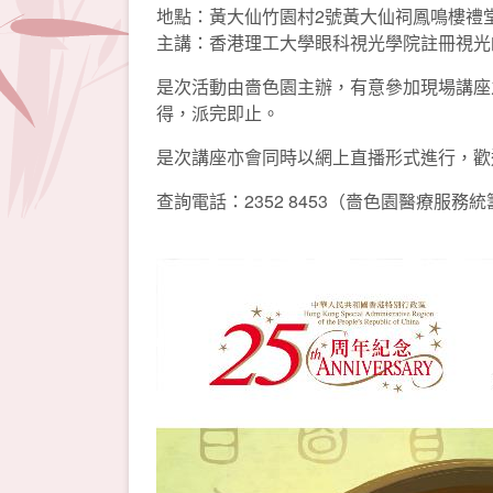
地點：黃大仙竹園村2號黃大仙祠鳳鳴樓禮
主講：香港理工大學眼科視光學院註冊視光
是次活動由嗇色園主辦，有意參加現場講座
得，派完即止。
是次講座亦會同時以網上直播形式進行，歡迎
查詢電話：2352 8453（嗇色園醫療服務