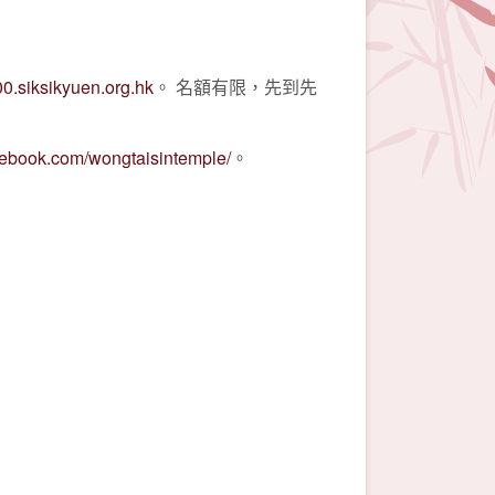
00.siksikyuen.org.hk
。 名額有限，先到先
cebook.com/wongtaisintemple/
。