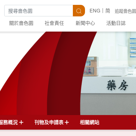
搜尋關鍵字
搜尋
ENG
简
追蹤嗇色園
關於嗇色園
社會責任
新聞中心
活動日誌
服務概況
刊物及申請表
相關網站