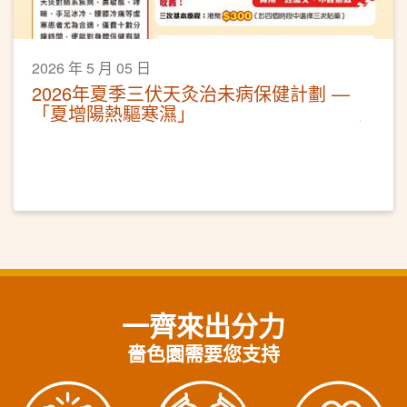
2026 年 5 月 05 日
2026年夏季三伏天灸治未病保健計劃 —
「夏增陽熱驅寒濕」
一齊來出分力
嗇色園需要您支持