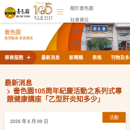
關於嗇色園
社會責任
嗇色園
新聞中心
普濟勸善 崇善惠民
活動日誌
聯絡我們
慈善服務
最新消息
新聞稿
表格
刊物及多
最新消息
嗇色園105周年紀慶活動之系列式專
題健康講座「乙型肝炎知多少」
活動
2026 年 6 月 09 日