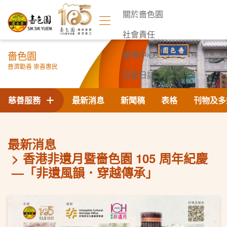
關於嗇色園
社會責任
嗇色園
新聞中心
普濟勸善 崇善惠民
活動日誌
聯絡我們
慈善服務
最新消息
新聞稿
表格
刊物及多
最新消息
香港非遺月暨嗇色園 105 周年紀慶
—「非遺風韻．穿越傳承」