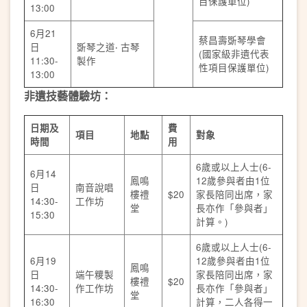
目保護單位)
13:00
6月21
蔡昌壽斲琴學會
日
斲琴之道‧ 古琴
(國家級非遺代表
11:30-
製作
性項目保護單位)
13:00
非遺技藝體驗坊：
日期及
費
項目
地點
對象
時間
用
6歲或以上人士(6-
6月14
鳳鳴
12歲參與者由1位
日
南音說唱
樓禮
$20
家長陪同出席，家
14:30-
工作坊
堂
長亦作「參與者」
15:30
計算。)
6歲或以上人士(6-
6月19
12歲參與者由1位
鳳鳴
日
端午糭製
家長陪同出席，家
樓禮
$20
14:30-
作工作坊
長亦作「參與者」
堂
16:30
計算，二人各得一