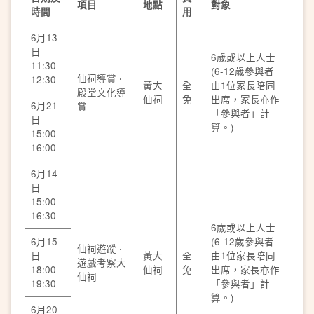
項目
地點
對象
時間
用
6月13
日
6歲或以上人士
11:30-
(6-12歲參與者
仙祠導賞 ‧
12:30
黃大
全
由1位家長陪同
殿堂文化導
仙祠
免
出席，家長亦作
6月21
賞
「參與者」計
日
算。)
15:00-
16:00
6月14
日
15:00-
16:30
6歲或以上人士
6月15
(6-12歲參與者
仙祠遊蹤 ‧
日
黃大
全
由1位家長陪同
遊戲考察大
18:00-
仙祠
免
出席，家長亦作
仙祠
19:30
「參與者」計
算。)
6月20