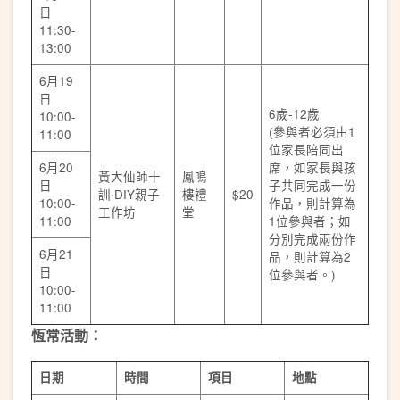
日
11:30-
13:00
6月19
日
6歲-12歲
10:00-
(參與者必須由1
11:00
位家長陪同出
6月20
席，如家長與孩
黃大仙師十
鳳鳴
日
子共同完成一份
訓‧DIY親子
樓禮
$20
10:00-
作品，則計算為
工作坊
堂
11:00
1位參與者；如
分別完成兩份作
6月21
品，則計算為2
日
位參與者。)
10:00-
11:00
恆常活動：
日期
時間
項目
地點