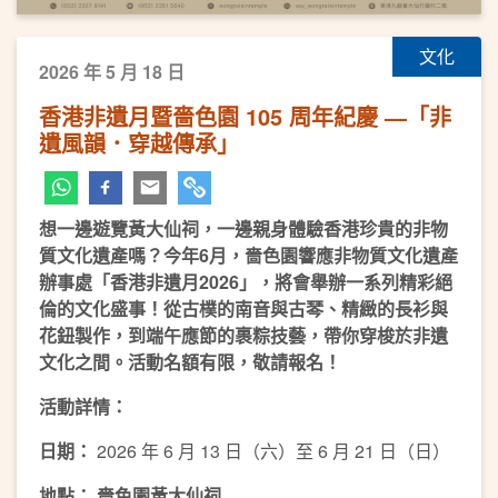
文化
2026 年 5 月 18 日
香港非遺月暨嗇色園 105 周年紀慶 —「非
遺風韻．穿越傳承」
想一邊遊覽黃大仙祠，一邊親身體驗香港珍貴的非物
質文化遺產嗎？今年6️月，嗇色園響應非物質文化遺產
辦事處「香港非遺月2026」，將會舉辦一系列精彩絕
倫的文化盛事！從古樸的南音與古琴、精緻的長衫與
花鈕製作，到端午應節的裹粽技藝，帶你穿梭於非遺
文化之間。活動名額有限，敬請報名！
活動詳情：
日期：
2026 年 6 月 13 日（六）至 6 月 21 日（日）
地點： 嗇色園黃大仙祠