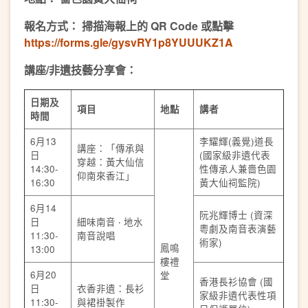
報名方式： 掃描海報上的 QR Code 或點擊
https://forms.gle/gysvRY1p8YUUUKZ1A
講座/非遺技藝分享會：
日期及
項目
地點
講者
時間
6月13
李耀輝(義覺)道長
講座：「傳承與
日
(國家級非遺代表
穿越：黃大仙信
14:30-
性傳承人兼嗇色園
仰南來香江」
16:30
黃大仙祠監院)
6月14
阮兆輝博士 (資深
日
細味南音 ‧ 地水
粵劇及南音表演藝
11:30-
南音說唱
術家)
鳳鳴
13:00
樓禮
6月20
堂
香港長衫協會 (國
日
衣香非遺：長衫
家級非遺代表性項
11:30-
與裙褂製作