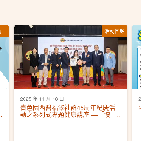
動
活動回顧
2025 年 11 月 18 日
嗇色園西醫福澤社群45周年紀慶活
動之系列式專題健康講座 —「慢
性痛症的中醫調治」活動圓滿