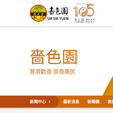
嗇色園
普濟勸善 崇善惠民
新聞中心
最新消息
新聞稿
表