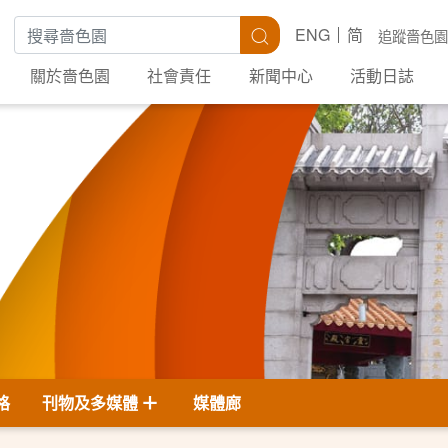
搜尋關鍵字
搜尋
ENG
简
追蹤嗇色園
關於嗇色園
社會責任
新聞中心
活動日誌
格
刊物及多媒體
媒體廊