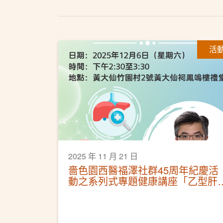
活
2025 年 11 月 21 日
嗇色園西醫福澤社群45周年紀慶活
動之系列式專題健康講座「乙型肝
炎你要知」