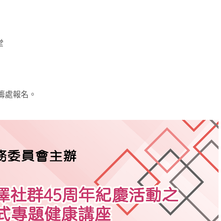
堂
統籌處報名。