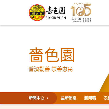
嗇色園
普濟勸善 崇善惠民
新聞中心
最新消息
新聞稿
表