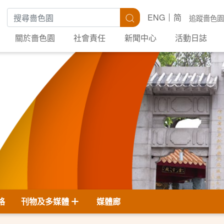
搜尋關鍵字
搜尋
ENG
简
追蹤嗇色園
關於嗇色園
社會責任
新聞中心
活動日誌
格
刊物及多媒體
媒體廊